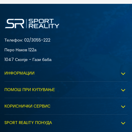
ДОДАДИ ВО КОРПА
2XS
3XL
4XLT
L
MT
S
XLT
XS
Телефон:
02/3055-222
Перо Наков 122а
1047 Скопје - Гази баба
ИНФОРМАЦИИ
За нас
ПОМОШ ПРИ КУПУВАЊЕ
Sport&Bonus програм
Услови на користење
Правила на Sport&Bonus програмата
КОРИСНИЧКИ СЕРВИС
Политика на приватност
Вработување
Испорака
Политиката за колачиња
SPORT REALITY ПОНУДА
Соработка со нас
Замена на големина
Политика за директен маркетинг