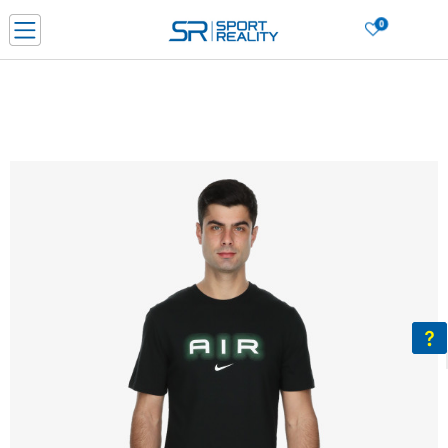
0
Нарачај online и заштеди
ДОЗНАЈ ПОВЕЌЕ
ДВА НАЧИНА НА ПЛАЌАЊЕ - при достава и со платежна картичка
ДОЗНАЈ ПОВЕЌЕ
LICK & COLLECT Платете со картичка online и подигнете во продавницата по ваш изб
ДОЗНАЈ ПОВЕЌЕ
Ценовник
ДОЗНАЈ ПОВЕЌЕ