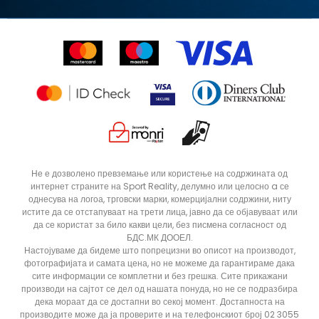
Синдикална продажба
Подарок картичка
Право на откажување
Ценовник
Контакт
Click&Collect
Рекламациja
Продавници
Статус на нарачка
ДОДАДИ ВО КОРПА
3XL
3XLT
Не е дозволено превземање или користење на содржината од
интернет страните на Sport Reality, делумно или целосно a се
5XLT
L
однесува на логоа, трговски марки, комерцијални содржини, ниту
MT
S
истите да се отстапуваат на трети лица, јавно да се објавуваат или
да се користат за било какви цели, без писмена согласност од
XLT
XS
БДС.МК ДООЕЛ.
Настојуваме да бидеме што попрецизни во описот на производот,
фотографијата и самата цена, но не можеме да гарантираме дака
сите информации се комплетни и без грешка. Сите прикажани
производи на сајтот се дел од нашата понуда, но не се подразбира
дека мораат да се достапни во секој момент. Достапноста на
производите може да ја проверите и на телефонскиот број 02 3055