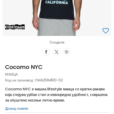
Сподели
Cocomo NYC
МАИЦА
Код на производ:
CMA251M810-02
Cocomo NYC е машка lifestyle маица со кратки ракави
која спојува урбан стил и извонредна удобност, совршена
за опуштено носење летно време.
Дознај повеќе