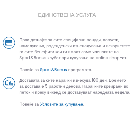
ЕДИНСТВЕНА УСЛУГА
Први дознајте за сите специјални понуди, попусти,
намалувања, роденденски изненадувања и искористете
ги сите бенефити кои ги имаат само членовите на
Sport&Bonus клубот при купување на online shop-от.
Повеќе за
Sport&Bonus
програмата.
Доставата за сите нарачки изнесува 180 ден. Времето
за достава е 5 работни денови. Нарачките креирани во
петок и преку викенд се доставуваат наредната недела.
Повеќе за
Условите за купување
.
СЛИЧНИ ПРОИЗВОДИ