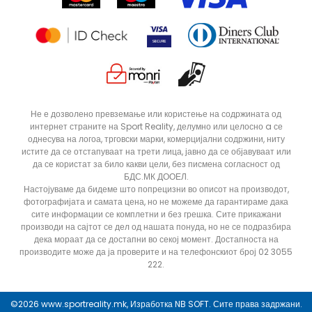
Статус на нарачка
ДОДАДИ ВО КОРПА
3XL
3XLT
Не е дозволено превземање или користење на содржината од
интернет страните на Sport Reality, делумно или целосно a се
5XLT
L
однесува на логоа, трговски марки, комерцијални содржини, ниту
MT
S
истите да се отстапуваат на трети лица, јавно да се објавуваат или
да се користат за било какви цели, без писмена согласност од
XLT
XS
БДС.МК ДООЕЛ.
Настојуваме да бидеме што попрецизни во описот на производот,
фотографијата и самата цена, но не можеме да гарантираме дака
сите информации се комплетни и без грешка. Сите прикажани
производи на сајтот се дел од нашата понуда, но не се подразбира
дека мораат да се достапни во секој момент. Достапноста на
производите може да ја проверите и на телефонскиот број 02 3055
222.
©2026
www.sportreality.mk
, Изработка
NB SOFT
. Сите права задржани.