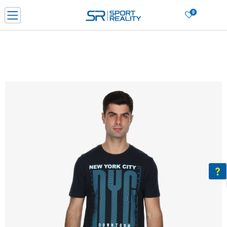
0
Нарачај online и заштеди
ДОЗНАЈ ПОВЕЌЕ
ДВА НАЧИНА НА ПЛАЌАЊЕ - при достава и со платежна картичка
ДОЗНАЈ ПОВЕЌЕ
LICK & COLLECT Платете со картичка online и подигнете во продавницата по ваш изб
ДОЗНАЈ ПОВЕЌЕ
Ценовник
ДОЗНАЈ ПОВЕЌЕ