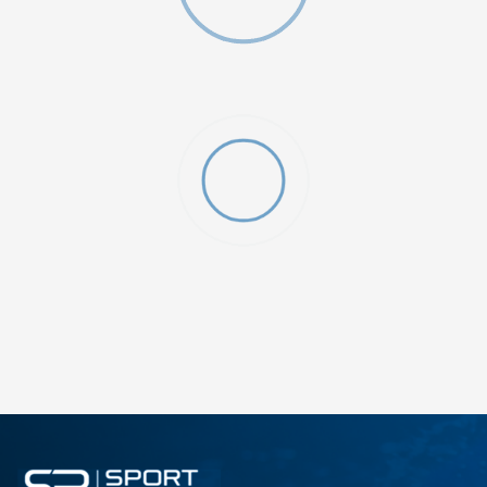
ДОДАДИ ВО КОРПА
2XS
3XL
4XLT
L