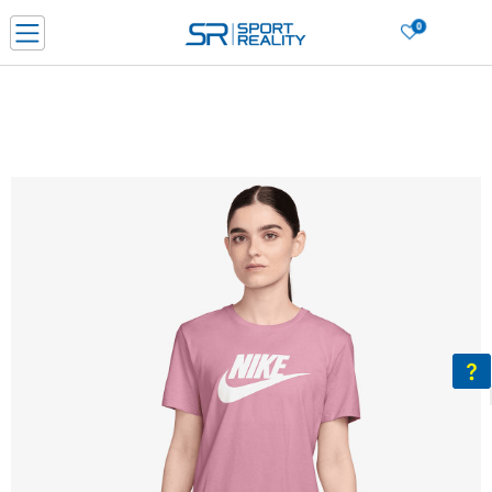
0
Нарачај online и заштеди
ДОЗНАЈ ПОВЕЌЕ
ДВА НАЧИНА НА ПЛАЌАЊЕ - при достава и со платежна картичка
ДОЗНАЈ ПОВЕЌЕ
LICK & COLLECT Платете со картичка online и подигнете во продавницата по ваш изб
ДОЗНАЈ ПОВЕЌЕ
Ценовник
ДОЗНАЈ ПОВЕЌЕ