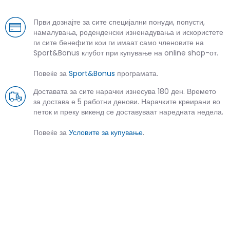
Први дознајте за сите специјални понуди, попусти,
намалувања, роденденски изненадувања и искористете
ги сите бенефити кои ги имаат само членовите на
Sport&Bonus клубот при купување на online shop-от.
Повеќе за
Sport&Bonus
програмата.
Доставата за сите нарачки изнесува 180 ден. Времето
за достава е 5 работни денови. Нарачките креирани во
петок и преку викенд се доставуваат наредната недела.
Повеќе за
Условите за купување
.
СЛИЧНИ ПРОИЗВОДИ