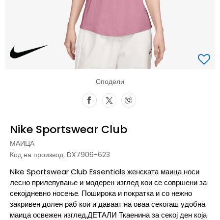
Сподели
Nike Sportswear Club
МАИЦА
Код на производ:
DX7906-623
Nike Sportswear Club Essentials женската маица носи
лесно прилепување и модерен изглед кои се совршени за
секојдневно носење. Поширока и пократка и со нежно
закривен долен раб кои и даваат на оваа секогаш удобна
маица освежен изглед.ДЕТАЛИ Ткаенина за секој ден која