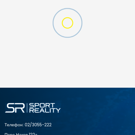
ДОДАДИ ВО КОРПА
2XS
3XL
4XLT
L
MT
S
XLT
XS
Телефон:
02/3055-222
Перо Наков 122а