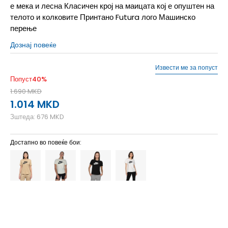
е мека и лесна Класичен крој на маицата кој е опуштен на
телото и колковите Принтано Futura лого Машинско
перење
Дознај повеќе
Извести ме за попуст
Попуст
40
%
1.690
MKD
1.014
MKD
Зштеда:
676
MKD
Достапно во повеќе бои:
2XL
2XL
L
L
M
M
S
S
XL
XL
XS
XS