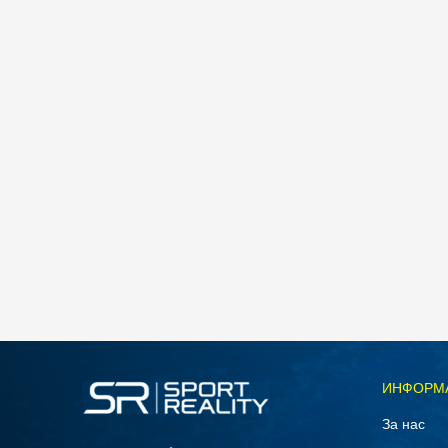
Спо
Nike W NK STDO FLC LW STD PO HDY
4.490
MKD
Големина
ИНФОРМ
L
За нас
XS