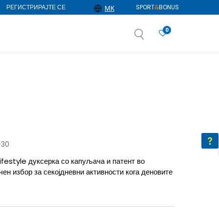
РЕГИСТРИРАЈТЕ СЕ
SPORT
&
BONUS
МК
0
АЈ ПОВЕЌЕ
избор
ДОЗНАЈ ПОВЕЌЕ
-30
ifestyle дуксерка со капуљача и патент во
ен избор за секојдневни активности кога деновите