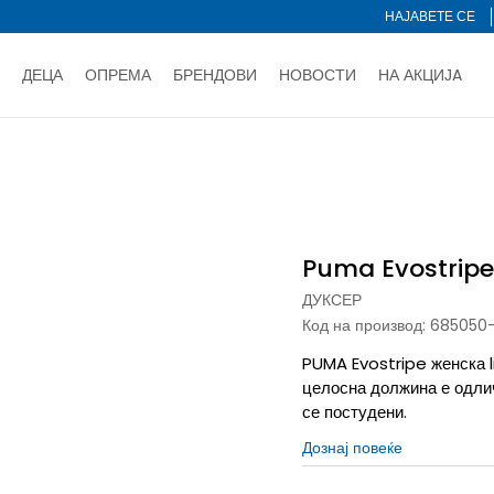
НАЈАВЕТЕ СЕ
ДЕЦА
ОПРЕМА
БРЕНДОВИ
НОВОСТИ
НА АКЦИЈA
Нарачај online и заштеди
ДОЗНАЈ ПОВЕЌЕ
НА НА ПЛАЌАЊЕ - при достава и со платежна картичка
ДОЗН
pe
тете со картичка online и подигнете во продавницата по ваш 
Ценовник
ДОЗНАЈ ПОВЕЌЕ
Puma Evostripe
ДУКСЕР
Код на производ:
685050
PUMA Evostripe женска l
целосна должина е одлич
се постудени.
Дознај повеќе