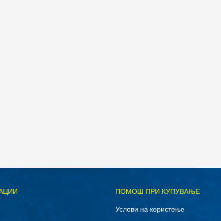
дели
Д
АЦИИ
ПОМОШ ПРИ КУПУВАЊЕ
M
S
Услови на користење