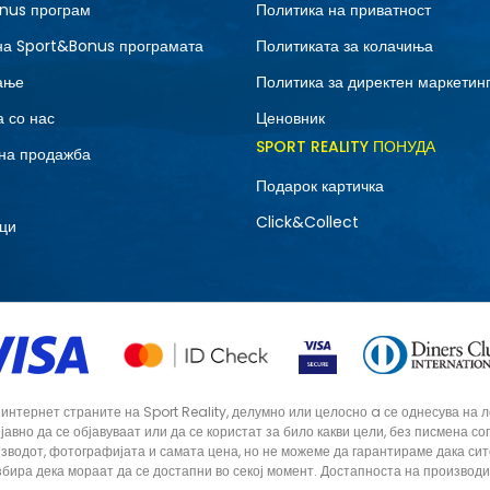
nus програм
Политика на приватност
на Sport&Bonus програмата
Политиката за колачиња
ање
Политика за директен маркетин
 со нас
Ценовник
SPORT REALITY ПОНУДА
на продажба
Подарок картичка
Click&Collect
ци
тернет страните на Sport Reality, делумно или целосно a се однесува на лог
 јавно да се објавуваат или да се користат за било какви цели, без писмена 
зводот, фотографијата и самата цена, но не можеме да гарантираме дака си
збира дека мораат да се достапни во секој момент. Достапноста на производ