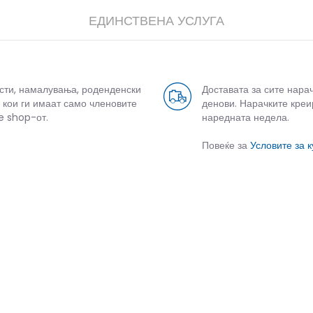
ЕДИНСТВЕНА УСЛУГА
усти, намалувања, роденденски
Доставата за сите нара
 кои ги имаат само членовите
денови. Нарачките креи
e shop-от.
наредната недела.
Повеќе за
Условите за 
СЛИЧНИ ПРОИЗВОДИ