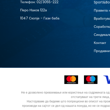
Телефон:
02/3055-222
Sport&Bo
Перо Наков 122а
Правила 
1047 Скопје - Гази баба
Вработув
Соработка
Синдикал
Контакт
Продавни
Не е дозволено превземање или користење на содржината од ин
отстапуваат на трети лица,
Настојуваме да бидеме што попрецизни во описот на прои
производи на сајтот се дел од нашата понуда, но не се подра