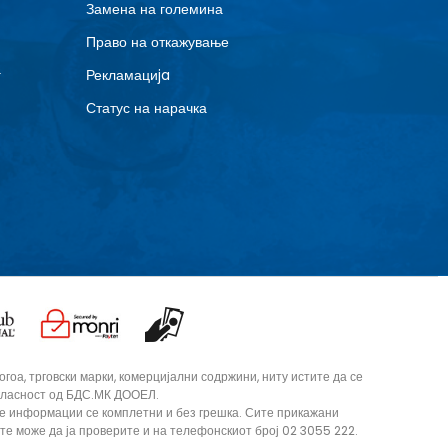
Замена на големина
Право на откажување
г
Рекламациja
Статус на нарачка
оа, трговски марки, комерцијални содржини, ниту истите да се
согласност од БДС.МК ДООЕЛ.
те информации се комплетни и без грешка. Сите прикажани
ите може да ја проверите и на телефонскиот број 02 3055 222.