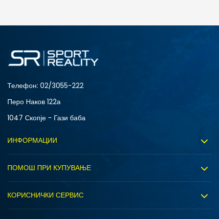
ДОДАДИ ВО КОРПА
2XS
3XL
4XLT
L
MT
S
XLT
XS
Телефон:
02/3055-222
Перо Наков 122а
1047 Скопје - Гази баба
ИНФОРМАЦИИ
За нас
ПОМОШ ПРИ КУПУВАЊЕ
Sport&Bonus програм
Услови на користење
Правила на Sport&Bonus програмата
КОРИСНИЧКИ СЕРВИС
Политика на приватност
Вработување
Испорака