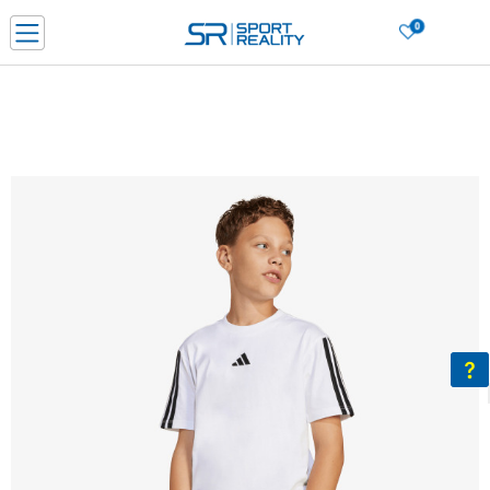
0
Нарачај online и заштеди
ДОЗНАЈ ПОВЕЌЕ
ДВА НАЧИНА НА ПЛАЌАЊЕ - при достава и со платежна картичка
ДОЗНАЈ ПОВЕЌЕ
LICK & COLLECT Платете со картичка online и подигнете во продавницата по ваш изб
ДОЗНАЈ ПОВЕЌЕ
Ценовник
ДОЗНАЈ ПОВЕЌЕ