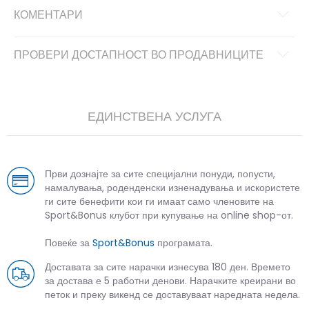
КОМЕНТАРИ
ПРОВЕРИ ДОСТАПНОСТ ВО ПРОДАВНИЦИТЕ
ЕДИНСТВЕНА УСЛУГА
Први дознајте за сите специјални понуди, попусти,
намалувања, роденденски изненадувања и искористете
ги сите бенефити кои ги имаат само членовите на
Sport&Bonus клубот при купување на online shop-от.
Повеќе за
Sport&Bonus
програмата.
Доставата за сите нарачки изнесува 180 ден. Времето
за достава е 5 работни денови. Нарачките креирани во
петок и преку викенд се доставуваат наредната недела.