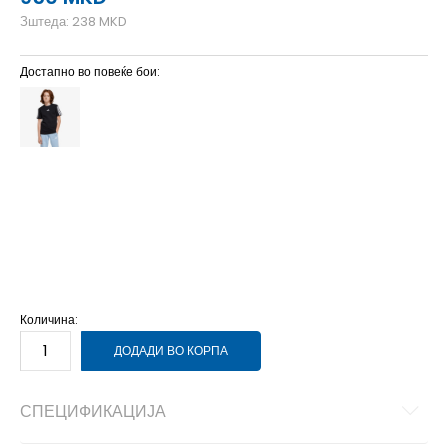
Зштеда:
238
MKD
Достапно во повеќе бои:
128
7-8г.
140
9-10г.
152
11-12г.
164
13-14г.
176
15-16г.
Количина:
ДОДАДИ ВО КОРПА
СПЕЦИФИКАЦИЈА