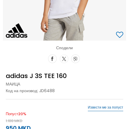
Сподели
adidas J 3S TEE 160
МАИЦА
Код на производ:
JD6488
Извести ме за попуст
Попуст
20
%
1.188
MKD
950
MKD