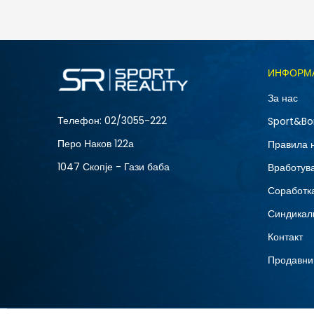
1.990
MKD
Големина
ИНФОРМ
2XL
За нас
S
Телефон:
02/3055-222
Sport&Bo
Перо Наков 122а
Правила 
1047 Скопје - Гази баба
Вработув
Соработка
Синдикал
Контакт
Продавни