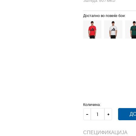
Зштеда:
507
MKD
Достапно во повеќе бои:
LT
L-T
5XLT
5XL-T
X
M
M
2XL
2XL
L
L
4
2XS
2XS
2XLT
2XL-T
Количина:
ДО
СПЕЦИФИКАЦИЈА