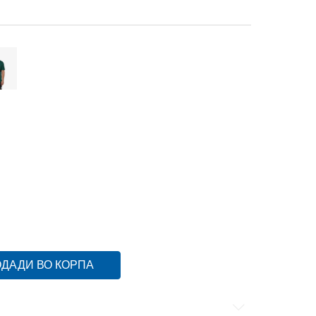
S
XS
XLT
XL-T
XL
XL
ST
S-T
S
S
MT
M-T
XLT
4XL-T
4XL
4XL
3XLT
3XL-T
3XL
3XL
ДАДИ ВО КОРПА