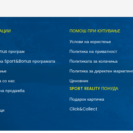
Д
АЦИИ
ПОМОШ ПРИ КУПУВАЊЕ
3XL
L
Услови на користење
XL
XS
nus програм
Политика на приватност
на Sport&Bonus програмата
Политиката за колачиња
ање
Политика за директен маркетин
 со нас
Ценовник
SPORT REALITY ПОНУДА
на продажба
Подарок картичка
Click&Collect
ци