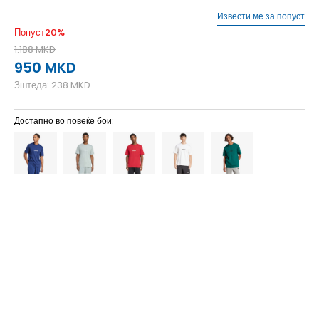
Извести ме за попуст
Попуст
20
%
1.188
MKD
950
MKD
Зштеда:
238
MKD
Достапно во повеќе бои:
2XL
2XL
2XLT
2XLT
2XS
2XS
3XL
3XL
3XLT
3XLT
4XL
4XL
4XLT
4XLT
L
L
LT
LT
M
M
MT
MT
S
S
ST
ST
XL
XL
XLT
XLT
XS
XS