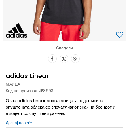
Сподели
adidas Linear
МАИЦА
Код на производ:
JE8993
Оваа adidas Linear машка маица ја редефинира
опуштената облека со впечатливиот знак на брендот и
дизајнот со спуштени рамена.
Дознај повеќе