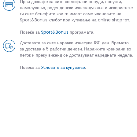
Први дознајте за сите специјални понуди, попусти,
намалувања, роденденски изненадувања и искористете
ги сите бенефити кои ги имаат само членовите на
Sport&Bonus клубот при купување на online shop-от.
Повеќе за
Sport&Bonus
програмата.
Доставата за сите нарачки изнесува 180 ден. Времето
за достава е 5 работни денови. Нарачките креирани во
петок и преку викенд се доставуваат наредната недела.
Повеќе за
Условите за купување
.
СЛИЧНИ ПРОИЗВОДИ