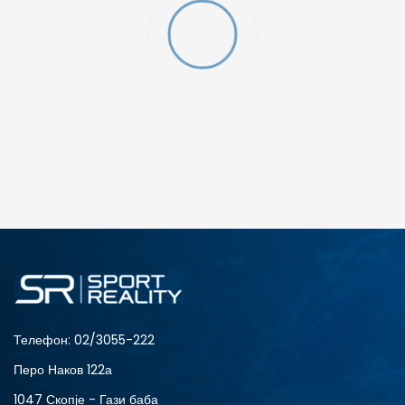
ДОДАДИ ВО КОРПА
2XS
3XL
4XLT
L
MT
S
XLT
XS
Телефон:
02/3055-222
Перо Наков 122а
1047 Скопје - Гази баба