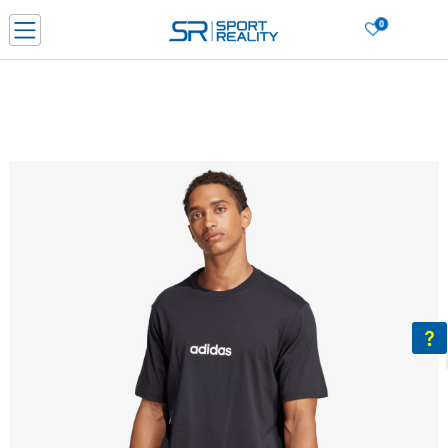
0
Нарачај online и заштеди
ДОЗНАЈ ПОВЕЌЕ
ДВА НАЧИНА НА ПЛАЌАЊЕ - при достава и со платежна картичка
ДОЗНАЈ ПОВЕЌЕ
LICK & COLLECT Платете со картичка online и подигнете во продавницата по ваш изб
ДОЗНАЈ ПОВЕЌЕ
Ценовник
ДОЗНАЈ ПОВЕЌЕ