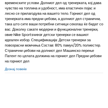
временските услови. Долниот дел од тренерката, кој дава
чувство на топлина и удобност, има еластичен појас и
лесно се прилагодува на вашето тело. Горниот дел од
тренерката има предни џебови, а долниот дел странични,
така што сите ваши потребни ситници секогаш ќе бидат со
вас. Доколку сакате модерни и функционални тренерки,
овие Nike Sportswear детски тренерки се вашиот
идеален избор. Спецификација: Детски тренерки за
повозрасни момчиња Состав: 80% памук/20% полиестер.
Странични џебови на долниот дел Машинско перење
Патент по целата должина на горниот дел Предни џебови
на горниот дел
Дознај повеќе
L
12-13г.
M
11-12г.
S
9-10г.
XL
14-15г.
XS
7-8г.