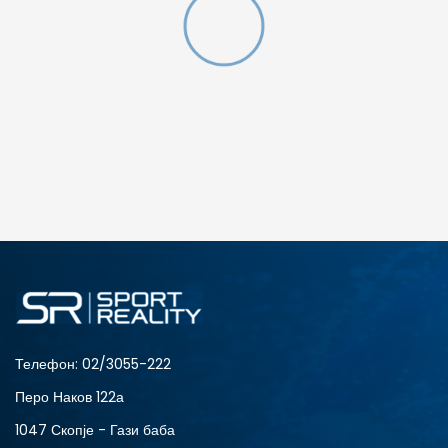
MTL
ДОДАДИ ВО КОРПА
L
M
XS
Телефон:
02/3055-222
Перо Наков 122а
1047 Скопје - Гази баба