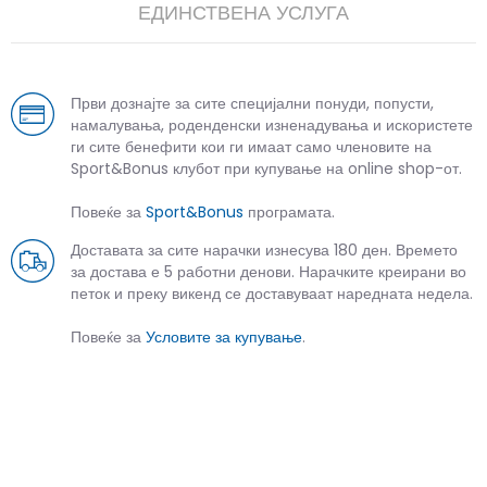
ЕДИНСТВЕНА УСЛУГА
Први дознајте за сите специјални понуди, попусти,
намалувања, роденденски изненадувања и искористете
ги сите бенефити кои ги имаат само членовите на
Sport&Bonus клубот при купување на online shop-от.
Повеќе за
Sport&Bonus
програмата.
Доставата за сите нарачки изнесува 180 ден. Времето
за достава е 5 работни денови. Нарачките креирани во
петок и преку викенд се доставуваат наредната недела.
Повеќе за
Условите за купување
.
СЛИЧНИ ПРОИЗВОДИ