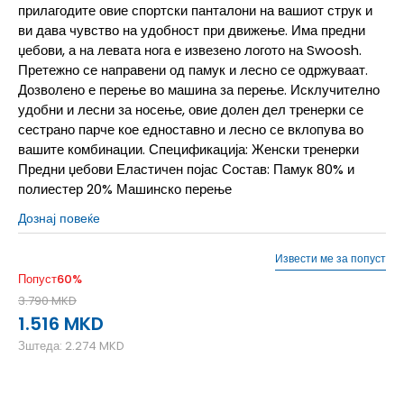
прилагодите овие спортски панталони на вашиот струк и
ви дава чувство на удобност при движење. Има предни
џебови, а на левата нога е извезено логото на Swoosh.
Претежно се направени од памук и лесно се одржуваат.
Дозволено е перење во машина за перење. Исклучително
удобни и лесни за носење, овие долен дел тренерки се
сестрано парче кое едноставно и лесно се вклопува во
вашите комбинации. Спецификација: Женски тренерки
Предни џебови Еластичен појас Состав: Памук 80% и
полиестер 20% Машинско перење
Дознај повеќе
Извести ме за попуст
Попуст
60
%
3.790
MKD
1.516
MKD
Зштеда:
2.274
MKD