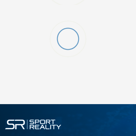
ДОДАДИ ВО КОРПА
3XL
4XL
S
XL