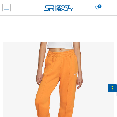
0
Нарачај online и заштеди
ДОЗНАЈ ПОВЕЌЕ
ДВА НАЧИНА НА ПЛАЌАЊЕ - при достава и со платежна картичка
ДОЗНАЈ ПОВЕЌЕ
LICK & COLLECT Платете со картичка online и подигнете во продавницата по ваш изб
ДОЗНАЈ ПОВЕЌЕ
Ценовник
ДОЗНАЈ ПОВЕЌЕ