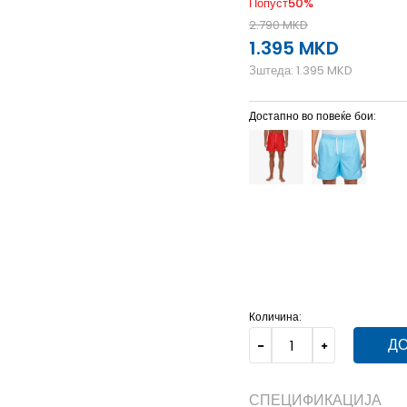
Попуст
50
%
2.790
MKD
1.395
MKD
Зштеда:
1.395
MKD
Достапно во повеќе бои:
2XL
2XL
3XL
3XL
L
L
Количина:
ДО
СПЕЦИФИКАЦИЈА