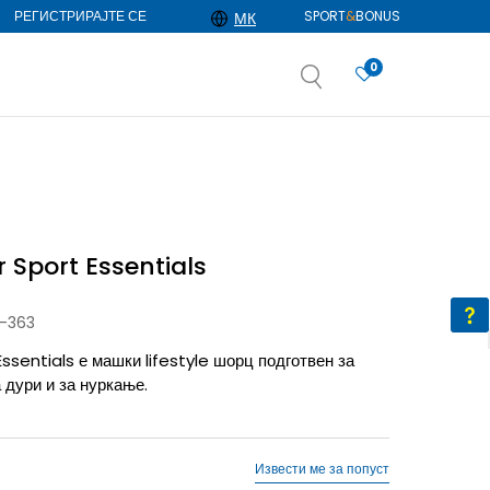
РЕГИСТРИРАЈТЕ СЕ
SPORT
&
BONUS
МК
0
АЈ ПОВЕЌЕ
избор
ДОЗНАЈ ПОВЕЌЕ
 Sport Essentials
-363
ssentials е машки lifestyle шорц подготвен за
 дури и за нуркање.
Извести ме за попуст