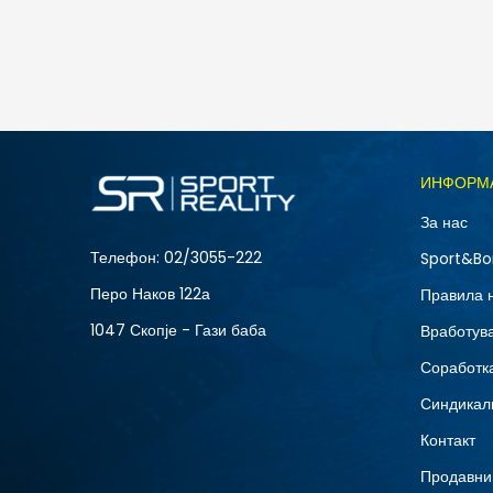
2.190
MKD
1.423
MKD
Попуст
35
%
Големина
ИНФОРМ
2XL
За нас
XL
Телефон:
02/3055-222
Sport&Bo
Перо Наков 122а
Правила 
1047 Скопје - Гази баба
Вработув
Соработка
Синдикал
Контакт
Продавни