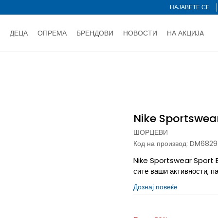
НАЈАВЕТЕ СЕ
ДЕЦА
ОПРЕМА
БРЕНДОВИ
НОВОСТИ
НА АКЦИЈA
Нарачај online и заштеди
ДОЗНАЈ ПОВЕЌЕ
НА НА ПЛАЌАЊЕ - при достава и со платежна картичка
ДОЗН
Nike Sportswear Sport Essentials
тете со картичка online и подигнете во продавницата по ваш 
Ценовник
ДОЗНАЈ ПОВЕЌЕ
Nike Sportswear
ШОРЦЕВИ
Код на производ:
DM6829
Nike Sportswear Sport E
сите ваши активности, па
Дознај повеќе