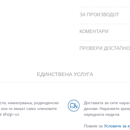
ЗА ПРОИЗВОДОТ
КОМЕНТАРИ
ПРОВЕРИ ДОСТАПНО
ЕДИНСТВЕНА УСЛУГА
усти, намалувања, роденденски
Доставата за сите нара
 кои ги имаат само членовите
денови. Нарачките креи
e shop-от.
наредната недела.
Повеќе за
Условите за 