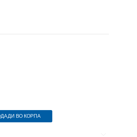
M
M
S
S
XL
XL
XS
XS
ДАДИ ВО КОРПА