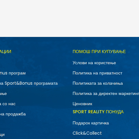
Д
АЦИИ
ПОМОШ ПРИ КУПУВАЊЕ
L
M
Услови на користење
XS
nus програм
Политика на приватност
на Sport&Bonus програмата
Политиката за колачиња
ање
Политика за директен маркетин
 со нас
Ценовник
SPORT REALITY ПОНУДА
на продажба
Подарок картичка
Click&Collect
ци