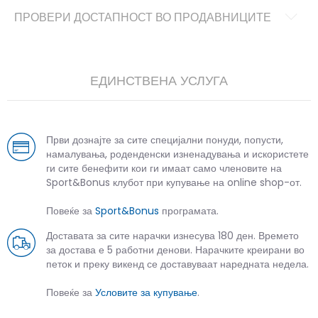
ПРОВЕРИ ДОСТАПНОСТ ВО ПРОДАВНИЦИТЕ
ЕДИНСТВЕНА УСЛУГА
Први дознајте за сите специјални понуди, попусти,
намалувања, роденденски изненадувања и искористете
ги сите бенефити кои ги имаат само членовите на
Sport&Bonus клубот при купување на online shop-от.
Повеќе за
Sport&Bonus
програмата.
Доставата за сите нарачки изнесува 180 ден. Времето
за достава е 5 работни денови. Нарачките креирани во
петок и преку викенд се доставуваат наредната недела.
Повеќе за
Условите за купување
.