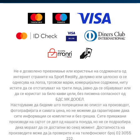
Право на откажување
Ценовник
Контакт
Click&Collect
Рекламациja
Продавници
Статус на нарачка
ДОДАДИ ВО КОРПА
3XL
L
Не е дозволено превземање или користење на содржината од
интернет страните на Sport Reality, делумно или целосно a се
XL
XS
однесува на логоа, трговски марки, комерцијални содржини, ниту
истите да се отстапуваат на трети лица, јавно да се објавуваат или
да се користат за било какви цели, без писмена согласност од
БДС.МК ДООЕЛ.
Настојуваме да бидеме што попрецизни во описот на производот,
фотографијата и самата цена, но не можеме да гарантираме дака
сите информации се комплетни и без грешка. Сите прикажани
производи на сајтот се дел од нашата понуда, но не се подразбира
дека мораат да се достапни во секој момент. Достапноста на
производите може да ја проверите и на телефонскиот број 02 3055
222.