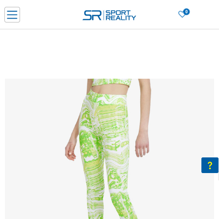
0
Нарачај online и заштеди
ДОЗНАЈ ПОВЕЌЕ
ДВА НАЧИНА НА ПЛАЌАЊЕ - при достава и со платежна картичка
ДОЗНАЈ ПОВЕЌЕ
LICK & COLLECT Платете со картичка online и подигнете во продавницата по ваш изб
ДОЗНАЈ ПОВЕЌЕ
Ценовник
ДОЗНАЈ ПОВЕЌЕ