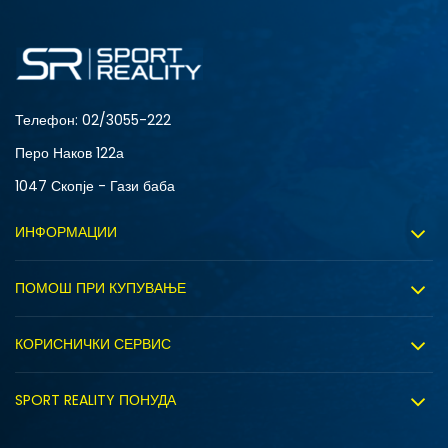
SM
XL
Телефон:
02/3055-222
Перо Наков 122а
1047 Скопје - Гази баба
ИНФОРМАЦИИ
За нас
ПОМОШ ПРИ КУПУВАЊЕ
Sport&Bonus програм
Услови на користење
Правила на Sport&Bonus програмата
КОРИСНИЧКИ СЕРВИС
Политика на приватност
Вработување
Испорака
Политиката за колачиња
SPORT REALITY ПОНУДА
Соработка со нас
Замена на големина
Политика за директен маркетинг
Синдикална продажба
Подарок картичка