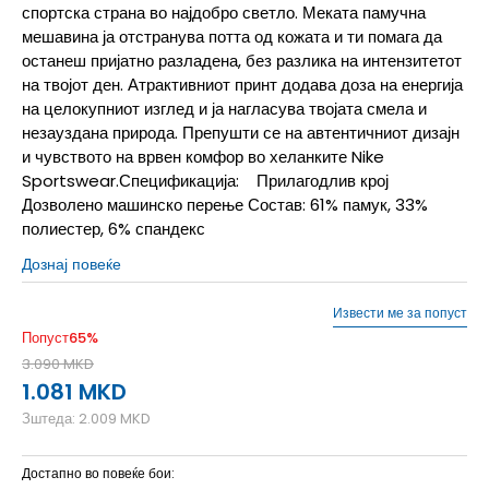
спортска страна во најдобро светло. Меката памучна
мешавина ја отстранува потта од кожата и ти помага да
останеш пријатно разладена, без разлика на интензитетот
на твојот ден. Атрактивниот принт додава доза на енергија
на целокупниот изглед и ја нагласува твојата смела и
незауздана природа. Препушти се на автентичниот дизајн
и чувството на врвен комфор во хеланките Nike
Sportswear.Спецификација: Прилагодлив крој
Дозволено машинско перење Состав: 61% памук, 33%
полиестер, 6% спандекс
Дознај повеќе
Извести ме за попуст
Попуст
65
%
3.090
MKD
1.081
MKD
Зштеда:
2.009
MKD
Достапно во повеќе бои: