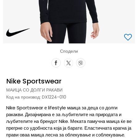
Сподели
Nike Sportswear
МАИЦА СО ДОЛГИ РАКАВИ
Код на производ:
DX1224-010
Nike Sportswear е lifestyle маица за деца со долги
ракакви. Дизајнирана е за љубителите на природата и
љубителите на брендот Nike. Меката памучна маица ќе ве
прегрне со удобноста која ја барате. Еластичната крагна ја
прави оваа маица лесна за облекување и соблекување.