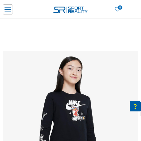
0
Нарачај online и заштеди
ДОЗНАЈ ПОВЕЌЕ
ДВА НАЧИНА НА ПЛАЌАЊЕ - при достава и со платежна картичка
ДОЗНАЈ ПОВЕЌЕ
LICK & COLLECT Платете со картичка online и подигнете во продавницата по ваш изб
ДОЗНАЈ ПОВЕЌЕ
Ценовник
ДОЗНАЈ ПОВЕЌЕ