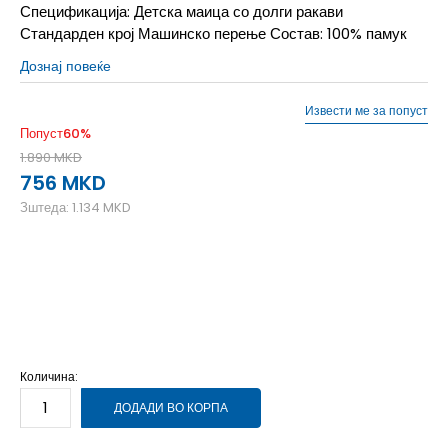
Спецификација: Детска маица со долги ракави
Стандарден крој Машинско перење Состав: 100% памук
Дознај повеќе
Извести ме за попуст
Попуст
60
%
1.890
MKD
756
MKD
Зштеда:
1.134
MKD
L
12-13г.
M
11-12г.
S
9-10г.
XL
14-15г.
XS
7-8г.
Количина:
ДОДАДИ ВО КОРПА