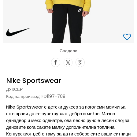
Сподели
Nike Sportswear
ДУКСЕР
Код на производ:
FD1197-709
Nike Sportswear е детски дуксер за поголеми момчиња
што прави да се чувствуваат добро и моќно. Мазно
однадвор и меко одвнатре, ова лесно руно е лесен слој за
деновите кога сакате малку дополнителна топлина.
Кенгурскиот џеб е таму за да ги собере сите ваши ситници