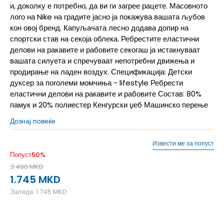
и, доколку е потребно, да ви ги загрее рацете. Масовното
лого на Nike на градите јасно ја покажува вашата љубов
кон овој бренд. Капуљачата лесно додава допир на
спортски став на секоја облека. Ребрестите еластични
делови на ракавите и рабовите секогаш ја истакнуваат
вашата силуета и спречуваат непотребни движења и
продирање на ладен воздух. Спецификација: Детски
дуксер за поголеми момчиња - lifestyle Ребрести
еластични делови на ракавите и рабовите Состав: 80%
памук и 20% полиестер Кенгурски џеб Машинско перење
Дознај повеќе
Извести ме за попуст
Попуст
50
%
3.490
MKD
1.745
MKD
Зштеда:
1.745
MKD