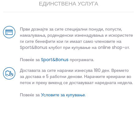
ЕДИНСТВЕНА УСЛУГА
Први дознајте за сите специјални понуди, попусти,
намалувања, роденденски изненадувања и искористете
ги сите бенефити кои ги имаат само членовите на
Sport&Bonus клубот при купување на online shop-от.
Повеќе за
Sport&Bonus
програмата.
Доставата за сите нарачки изнесува 180 ден. Времето
за достава е 5 работни денови. Нарачките креирани во
петок и преку викенд се доставуваат наредната недела.
Повеќе за
Условите за купување
.
СЛИЧНИ ПРОИЗВОДИ