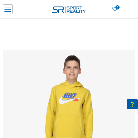
0
Нарачај online и заштеди
ДОЗНАЈ ПОВЕЌЕ
ДВА НАЧИНА НА ПЛАЌАЊЕ - при достава и со платежна картичка
ДОЗНАЈ ПОВЕЌЕ
LICK & COLLECT Платете со картичка online и подигнете во продавницата по ваш изб
ДОЗНАЈ ПОВЕЌЕ
Ценовник
ДОЗНАЈ ПОВЕЌЕ