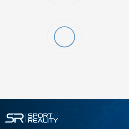
ДОДАДИ ВО КОРПА
3XL
4XL
S
XL