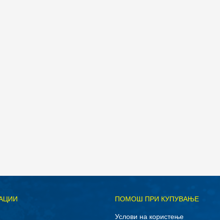
Д
АЦИИ
ПОМОШ ПРИ КУПУВАЊЕ
M
S
Услови на користење