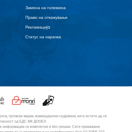
Замена на големина
Право на откажување
г
Рекламациja
Статус на нарачка
оа, трговски марки, комерцијални содржини, ниту истите да се
согласност од БДС.МК ДООЕЛ.
те информации се комплетни и без грешка. Сите прикажани
ите може да ја проверите и на телефонскиот број 02 3055 222.