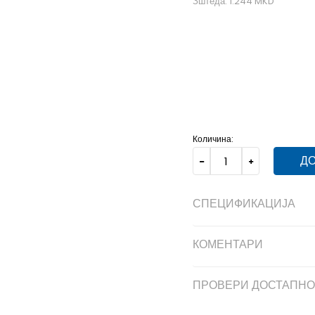
Зштеда:
1.244
MKD
104
3-4г.
110
4-5г.
11
140
9-10г.
92
18-24м.
Количина:
ДО
СПЕЦИФИКАЦИЈА
КОМЕНТАРИ
ПРОВЕРИ ДОСТАПНО