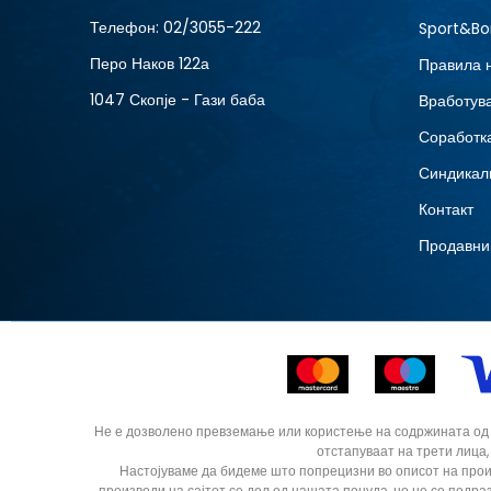
XS
Телефон:
02/3055-222
Sport&Bo
Перо Наков 122а
Правила 
1047 Скопје - Гази баба
Вработув
Соработка
Синдикал
Контакт
Продавни
Не е дозволено превземање или користење на содржината од ин
отстапуваат на трети лица,
Настојуваме да бидеме што попрецизни во описот на прои
производи на сајтот се дел од нашата понуда, но не се подра