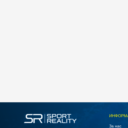
Nike W NK STDO FLC LW STD PO HDY
4.490
MKD
Големина
ИНФОРМ
L
За нас