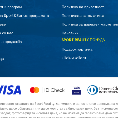
nus програм
Политика на приватност
на Sport&Bonus програмата
Политиката за колачиња
ање
Политика за директен маркетин
 со нас
Ценовник
SPORT REALITY ПОНУДА
на продажба
Подарок картичка
Click&Collect
ци
тернет страните на Sport Reality, делумно или целосно a се однесува на лог
 јавно да се објавуваат или да се користат за било какви цели, без писмена 
зводот, фотографијата и самата цена, но не можеме да гарантираме дака си
збира дека мораат да се достапни во секој момент. Достапноста на производ