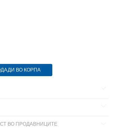
6
5-6г.
122
6-7г.
128
7-8г.
134
8-9г.
98
2-3г.
ДАДИ ВО КОРПА
СТ ВО ПРОДАВНИЦИТЕ