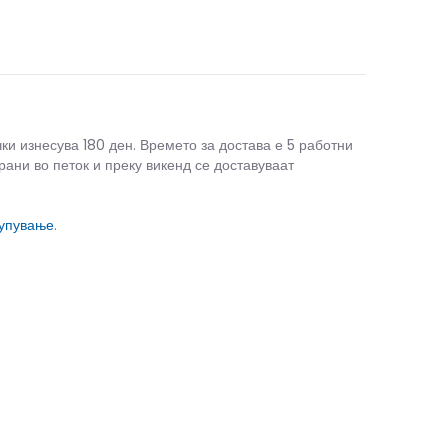
чки изнесува 180 ден. Времето за достава е 5 работни
рани во петок и преку викенд се доставуваат
купување
.