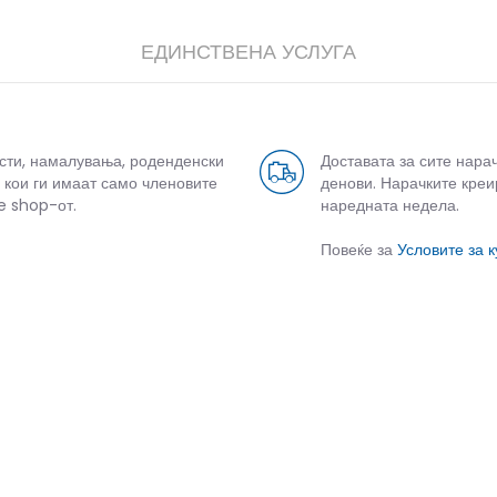
ЕДИНСТВЕНА УСЛУГА
усти, намалувања, роденденски
Доставата за сите нара
 кои ги имаат само членовите
денови. Нарачките креи
e shop-от.
наредната недела.
дели
Повеќе за
Условите за 
СЛИЧНИ ПРОИЗВОДИ