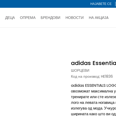
НАЈАВЕТЕ СЕ
ДЕЦА
ОПРЕМА
БРЕНДОВИ
НОВОСТИ
НА АКЦИЈA
Нарачај online и заштеди
ДОЗНАЈ ПОВЕЌЕ
НА НА ПЛАЌАЊЕ - при достава и со платежна картичка
ДОЗН
adidas Essentials Logo Shorts
тете со картичка online и подигнете во продавницата по ваш 
Ценовник
ДОЗНАЈ ПОВЕЌЕ
adidas Essentia
ШОРЦЕВИ
Код на производ:
HE1836
adidas ESSENTIALS LOGO
овозможат максимална уд
тренирате или сте излез
лого на левата ногавица 
излегува од мода. Учкуро
ширината како што ви од