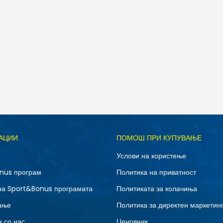
Д
АЦИИ
ПОМОШ ПРИ КУПУВАЊЕ
L
M
Услови на користење
XS
nus програм
Политика на приватност
на Sport&Bonus програмата
Политиката за колачиња
ање
Политика за директен маркетин
 со нас
Ценовник