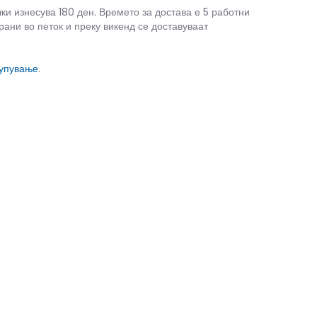
чки изнесува 180 ден. Времето за достава е 5 работни
рани во петок и преку викенд се доставуваат
купување
.