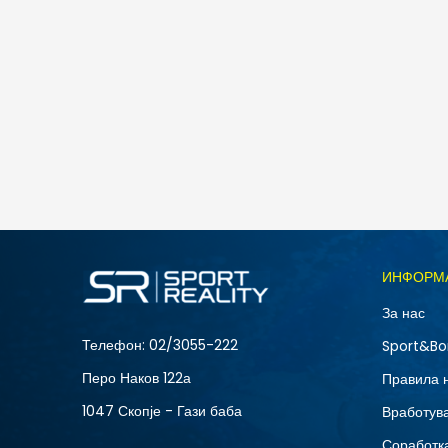
Nike 5" Volley
2.190
MKD
1.423
MKD
Попуст
35
%
Големина
ИНФОРМ
2XL
За нас
XL
Телефон:
02/3055-222
Sport&Bo
Перо Наков 122а
Правила 
1047 Скопје - Гази баба
Вработув
Соработка