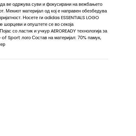
 да ве одржува суви и фокусирани на вежбањето
от. Мекиот материјал од кој е направен обезбедува
пријатност. Носете ги adidas ESSENTIALS LOGO
e шорцеви и опуштете се во секоја
Појас со ластик и учкур AEROREADY технологија за
 of Sport лого Состав на материјал: 70% памук,
тер
XS/L
XS/L
XS
XS
XLT
XL-T
XL/S
XL/S
/S
S/L
S/L
S
S
MT
M-T
2XL
2XL
M/L
M/L
L/L
L/L
L
L
4XLT
4XLT
3XLT
3XL-T
2XLL
2XLL