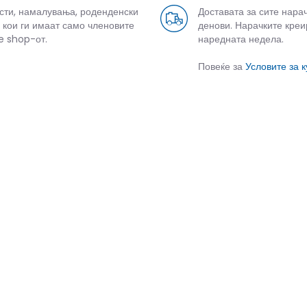
усти, намалувања, роденденски
Доставата за сите нара
 кои ги имаат само членовите
денови. Нарачките креи
e shop-от.
наредната недела.
Повеќе за
Условите за 
СЛИЧНИ ПРОИЗВОДИ