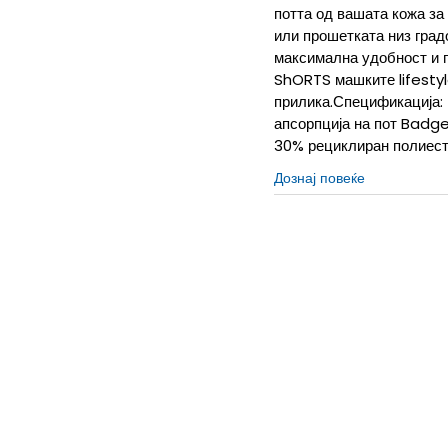
потта од вашата кожа за
или прошетката низ град
максимална удобност и 
ShORTS машките lifestyl
прилика.Спецификација: 
апсорпција на пот Badge
30% рециклиран полиес
Дознај повеќе
M/S
M/S
XS/S
XS/S
XL/L
XL/L
XL
XL
S/S
S
M
M
LT
L-T
L/S
L/S
2XLT
2XL-T
2XLS
2XLS