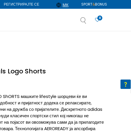
РЕГИСТРИРАЈТЕ СЕ
SPORT
&
BONUS
МК
0
АЈ ПОВЕЌЕ
избор
ДОЗНАЈ ПОВЕЌЕ
ls Logo Shorts
 ShORTS машките lifestyle шорцеви ќе ви
обност и пријатност додека се релаксирате,
ени на дружба со пријателите. Дискретното adidas
нуди класичен спортски стил кој никогаш не
т на појасот ви овозможува сами да ја прилагодите
говара. Технологијата AEROREADY ја апсорбира