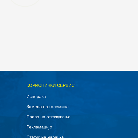
ОДАДИ ВО КОРПА
КОРИСНИЧКИ СЕРВИС
S
Испорака
Замена на големина
Право на откажување
г
Рекламациja
Статус на нарачка