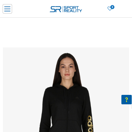
0
Нарачај online и заштеди
ДОЗНАЈ ПОВЕЌЕ
ДВА НАЧИНА НА ПЛАЌАЊЕ - при достава и со платежна картичка
ДОЗНАЈ ПОВЕЌЕ
LICK & COLLECT Платете со картичка online и подигнете во продавницата по ваш изб
ДОЗНАЈ ПОВЕЌЕ
Ценовник
ДОЗНАЈ ПОВЕЌЕ