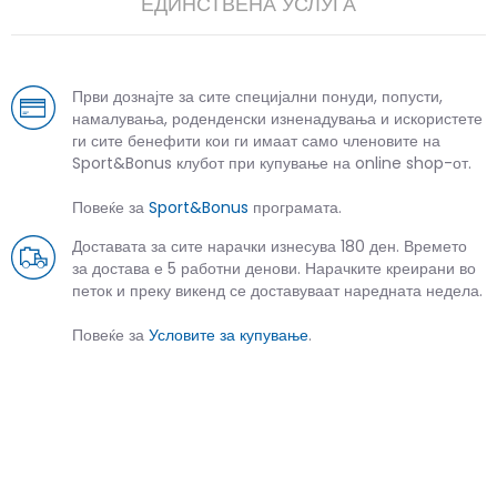
ЕДИНСТВЕНА УСЛУГА
Први дознајте за сите специјални понуди, попусти,
намалувања, роденденски изненадувања и искористете
ги сите бенефити кои ги имаат само членовите на
Sport&Bonus клубот при купување на online shop-от.
Повеќе за
Sport&Bonus
програмата.
Доставата за сите нарачки изнесува 180 ден. Времето
за достава е 5 работни денови. Нарачките креирани во
петок и преку викенд се доставуваат наредната недела.
Повеќе за
Условите за купување
.
СЛИЧНИ ПРОИЗВОДИ