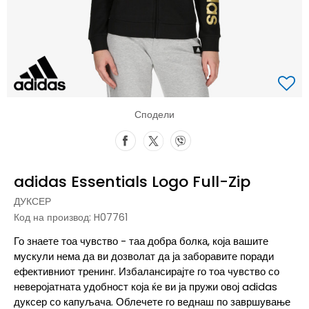
Сподели
adidas Essentials Logo Full-Zip
ДУКСЕР
Код на производ:
H07761
Го знаете тоа чувство - таа добра болка, која вашите
мускули нема да ви дозволат да ја заборавите поради
ефективниот тренинг. Избалансирајте го тоа чувство со
неверојатната удобност која ќе ви ја пружи овој adidas
дуксер со капуљача. Облечете го веднаш по завршување