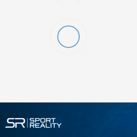
ДОДАДИ ВО КОРПА
3XL
4XL
S
XL