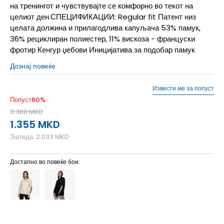
на тренингот и чувствувајте се комфорно во текот на
целиот ден.СПЕЦИФИКАЦИИ: Regular fit Патент низ
целата должина и прилагодлива капуљача 53% памук,
36% рециклиран полиестер, 11% вискоза - француски
фротир Кенгур џебови Иницијатива за подобар памук
Дознај повеќе
Извести ме за попуст
Попуст
60
%
3.388
MKD
1.355
MKD
Зштеда:
2.033
MKD
Достапно во повеќе бои: