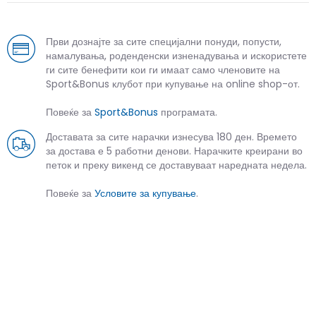
Први дознајте за сите специјални понуди, попусти,
намалувања, роденденски изненадувања и искористете
ги сите бенефити кои ги имаат само членовите на
Sport&Bonus клубот при купување на online shop-от.
Повеќе за
Sport&Bonus
програмата.
Доставата за сите нарачки изнесува 180 ден. Времето
за достава е 5 работни денови. Нарачките креирани во
петок и преку викенд се доставуваат наредната недела.
Повеќе за
Условите за купување
.
СЛИЧНИ ПРОИЗВОДИ