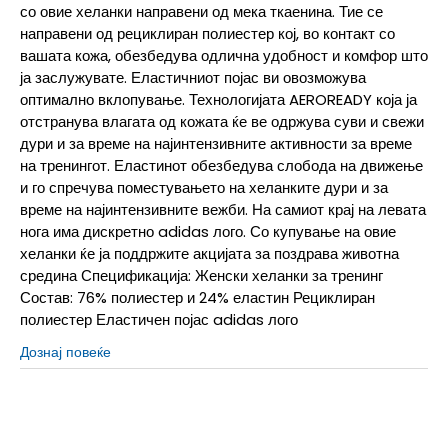
со овие хеланки направени од мека ткаенина. Тие се
направени од рециклиран полиестер кој, во контакт со
вашата кожа, обезбедува одлична удобност и комфор што
ја заслужувате. Еластичниот појас ви овозможува
оптимално вклопување. Технологијата AEROREADY која ја
отстранува влагата од кожата ќе ве одржува суви и свежи
дури и за време на најинтензивните активности за време
на тренингот. Еластинот обезбедува слобода на движење
и го спречува поместувањето на хеланките дури и за
време на најинтензивните вежби. На самиот крај на левата
нога има дискретно adidas лого. Со купување на овие
хеланки ќе ја поддржите акцијата за поздрава животна
средина Спецификација: Женски хеланки за тренинг
Состав: 76% полиестер и 24% еластин Рециклиран
полиестер Еластичен појас adidas лого
Дознај повеќе