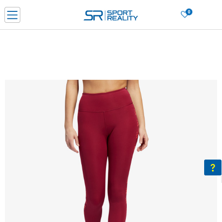
0
Нарачај online и заштеди
ДОЗНАЈ ПОВЕЌЕ
ДВА НАЧИНА НА ПЛАЌАЊЕ - при достава и со платежна картичка
ДОЗНАЈ ПОВЕЌЕ
LICK & COLLECT Платете со картичка online и подигнете во продавницата по ваш изб
ДОЗНАЈ ПОВЕЌЕ
Ценовник
ДОЗНАЈ ПОВЕЌЕ