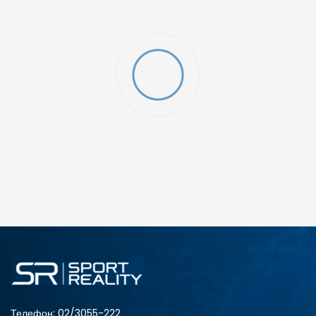
ДОДАДИ ВО КОРПА
XLT3
XLT2
ST
S
M
LT3
2XL
5XLT
Телефон:
02/3055-222