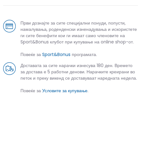
Први дознајте за сите специјални понуди, попусти,
намалувања, роденденски изненадувања и искористете
ги сите бенефити кои ги имаат само членовите на
Sport&Bonus клубот при купување на online shop-от.
Повеќе за
Sport&Bonus
програмата.
Доставата за сите нарачки изнесува 180 ден. Времето
за достава е 5 работни денови. Нарачките креирани во
петок и преку викенд се доставуваат наредната недела.
Повеќе за
Условите за купување
.
СЛИЧНИ ПРОИЗВОДИ