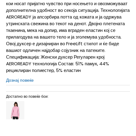
кои носат пријатно чувство при носењето и овозможуваат
дополнителна удобност во секоја ситуација. Технологијата
AEROREADY ја апсорбира потта од кожата и ја одржува
утринската свежина во текот на денот. Двојно плетената
ткаенина, мека на допир, има вграден еластин кој се
прилагодува на вашето тело и ја зголемува удобноста.
Овој дуксер е дизајниран во FreeLift стилот и ќе биде
вашиот одличен најдобар сојузник на патеките.
Спецификација: Женски дуксер Регуларен крој
AEROREADY технологија Состав: 51% памук, 44%
рециклиран полиестер, 5% еластин
Дознај повеќе
Достапно во повеќе бои: