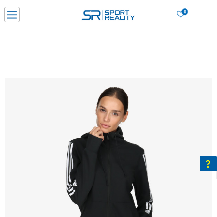
0
Нарачај online и заштеди
ДОЗНАЈ ПОВЕЌЕ
ДВА НАЧИНА НА ПЛАЌАЊЕ - при достава и со платежна картичка
ДОЗНАЈ ПОВЕЌЕ
LICK & COLLECT Платете со картичка online и подигнете во продавницата по ваш изб
ДОЗНАЈ ПОВЕЌЕ
Ценовник
ДОЗНАЈ ПОВЕЌЕ