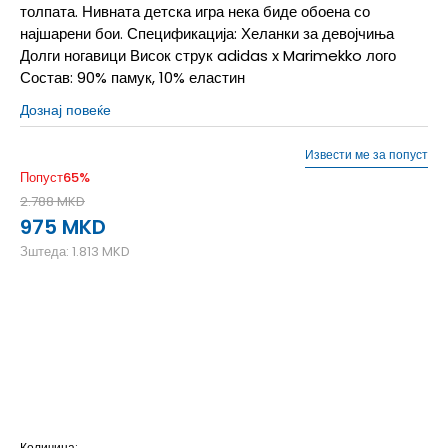
толпата. Нивната детска игра нека биде обоена со
најшарени бои. Спецификација: Хеланки за девојчиња
Долги ногавици Висок струк adidas x Marimekko лого
Состав: 90% памук, 10% еластин
Дознај повеќе
Извести ме за попуст
Попуст
65
%
2.788
MKD
975
MKD
Зштеда:
1.813
MKD
128
7-8г.
140
9-10г.
152
11-12г.
164
13-14г.
170
14-15г.
Количина: