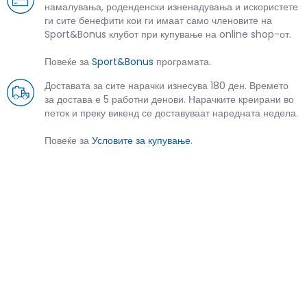
намалувања, роденденски изненадувања и искористете
ги сите бенефити кои ги имаат само членовите на
Sport&Bonus клубот при купување на online shop-от.
Повеќе за
Sport&Bonus
програмата.
Доставата за сите нарачки изнесува 180 ден. Времето
за достава е 5 работни денови. Нарачките креирани во
петок и преку викенд се доставуваат наредната недела.
Повеќе за
Условите за купување
.
СЛИЧНИ ПРОИЗВОДИ