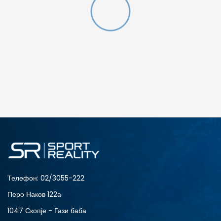
gging
ДОДАДИ ВО КОРПА
SM
XL
Телефон:
02/3055-222
Перо Наков 122а
1047 Скопје - Гази баба