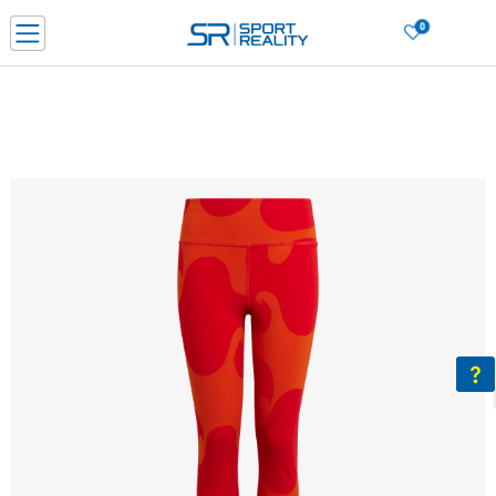
0
Нарачај online и заштеди
ДОЗНАЈ ПОВЕЌЕ
ДВА НАЧИНА НА ПЛАЌАЊЕ - при достава и со платежна картичка
ДОЗНАЈ ПОВЕЌЕ
LICK & COLLECT Платете со картичка online и подигнете во продавницата по ваш изб
ДОЗНАЈ ПОВЕЌЕ
Ценовник
ДОЗНАЈ ПОВЕЌЕ