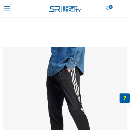
0
Нарачај online и заштеди
ДОЗНАЈ ПОВЕЌЕ
ДВА НАЧИНА НА ПЛАЌАЊЕ - при достава и со платежна картичка
ДОЗНАЈ ПОВЕЌЕ
LICK & COLLECT Платете со картичка online и подигнете во продавницата по ваш изб
ДОЗНАЈ ПОВЕЌЕ
Ценовник
ДОЗНАЈ ПОВЕЌЕ