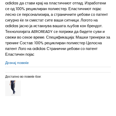
adidas да стави крај на пластичниот отпад. Изработени
се од 100% рециклиран полиестер. Еластичниот појас
лесно се персонализира, а страничните џебови со патент
сигурно ќе ги сместат сите ваши ситници. Логото на
adidas јасно ја истакнува вашата љубов кон брендот.
Технологијата AEROREADY се погрижи да бидете суви и
свежи во секое време. Спецификација: Машки тренерки за
тренинг Состав: 100% рециклиран полиестер Целосна
патент Лого на adidas Странични џебови со патент
Еластичен појас
Дознај повеќе
Достапно во повеќе бои:
2XL
2XL
2XLT
2XL-T
L
L
LT
L-T
M
M
MT
M-T