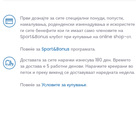
Први дознајте за сите специјални понуди, попусти,
намалувања, роденденски изненадувања и искористете
ги сите бенефити кои ги имаат само членовите на
Sport&Bonus клубот при купување на online shop-от.
Повеќе за
Sport&Bonus
програмата.
Доставата за сите нарачки изнесува 180 ден. Времето
за достава е 5 работни денови. Нарачките креирани во
петок и преку викенд се доставуваат наредната недела.
Повеќе за
Условите за купување
.
СЛИЧНИ ПРОИЗВОДИ