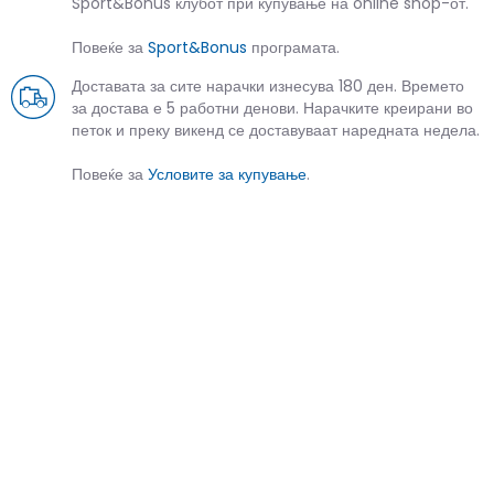
Sport&Bonus клубот при купување на online shop-от.
Повеќе за
Sport&Bonus
програмата.
Доставата за сите нарачки изнесува 180 ден. Времето
за достава е 5 работни денови. Нарачките креирани во
петок и преку викенд се доставуваат наредната недела.
Повеќе за
Условите за купување
.
СЛИЧНИ ПРОИЗВОДИ