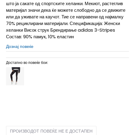
што ја сакате од спортските хеланки. Мекиот, растеглив
материјал значи дека ќе можете слободно да се движите
или да уживате на каучот. Тие се направени од најмалку
70% рециклирани материјали. Спецификација: Женски
хеланки Висок струк Брендирање adidas 3-Stripes
Состав: 90% памук, 10% еластин
Дознај повеќе
Достапно во повеќе бои:
2XL
2XL
2XS
2XS
L
L
M
M
S
S
XL
XL
XS
XS
ПРОИЗВОДОТ ПОВЕЌЕ НЕ Е ДОСТАПЕН