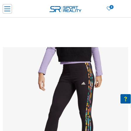
0
Нарачај online и заштеди
ДОЗНАЈ ПОВЕЌЕ
ДВА НАЧИНА НА ПЛАЌАЊЕ - при достава и со платежна картичка
ДОЗНАЈ ПОВЕЌЕ
LICK & COLLECT Платете со картичка online и подигнете во продавницата по ваш изб
ДОЗНАЈ ПОВЕЌЕ
Ценовник
ДОЗНАЈ ПОВЕЌЕ