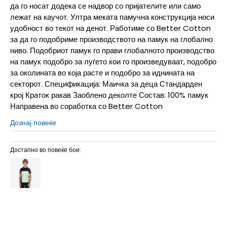
да го носат додека се надвор со пријателите или само
лежат на каучот. Ултра меката памучна конструкција носи
удобност во текот на денот. Работиме со Better Cotton
за да го подобриме производството на памук на глобално
ниво. Подобриот памук го прави глобалното производство
на памук подобро за луѓето кои го произведуваат, подобро
за околината во која расте и подобро за иднината на
секторот. Спецификација: Маичка за деца Стандарден
крој Краток ракав Заоблено деколте Состав: 100% памук
Направена во соработка со Better Cotton
Дознај повеќе
Достапно во повеќе бои: