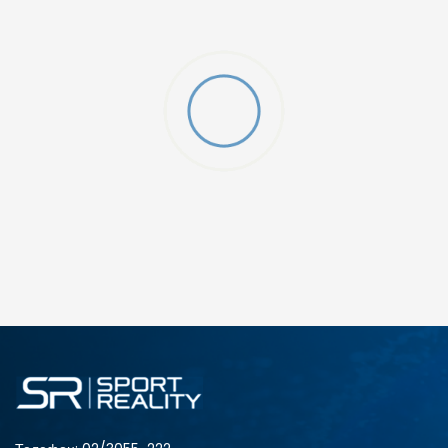
ДОДАДИ ВО КОРПА
2XS
3XL
4XLT
L
MT
S
XLT
XS