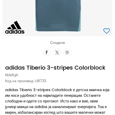
Сподели
adidas Tiberio 3-stripes Colorblock
МАИЦА
Код на производ:
IJ8733
adidas Tiberio 3-stripes Colorblock е детска маичка која
им носи удобност на најмладите генерации. Останете
слободни и одете со протокот. Исто како и вие, овие
јуниор маици на adidas ја канализираат енергијата. Тоа е
мирен, избалансиран изглед што вашите малечки можат