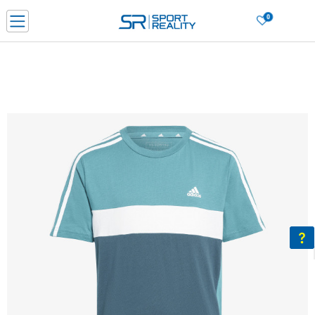
0
Нарачај online и заштеди
ДОЗНАЈ ПОВЕЌЕ
ДВА НАЧИНА НА ПЛАЌАЊЕ - при достава и со платежна картичка
ДОЗНАЈ ПОВЕЌЕ
LICK & COLLECT Платете со картичка online и подигнете во продавницата по ваш изб
ДОЗНАЈ ПОВЕЌЕ
Ценовник
ДОЗНАЈ ПОВЕЌЕ