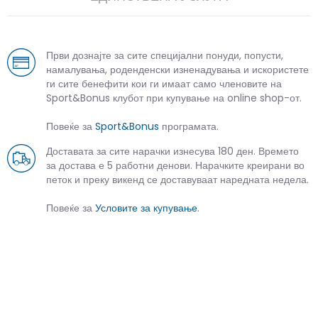
Први дознајте за сите специјални понуди, попусти,
намалувања, роденденски изненадувања и искористете
ги сите бенефити кои ги имаат само членовите на
Sport&Bonus клубот при купување на online shop-от.
Повеќе за
Sport&Bonus
програмата.
Доставата за сите нарачки изнесува 180 ден. Времето
за достава е 5 работни денови. Нарачките креирани во
петок и преку викенд се доставуваат наредната недела.
Повеќе за
Условите за купување
.
СЛИЧНИ ПРОИЗВОДИ