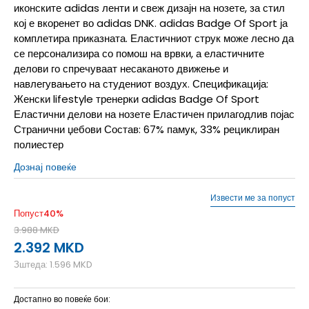
иконските adidas ленти и свеж дизајн на нозете, за стил
кој е вкоренет во adidas DNK. adidas Badge Of Sport ја
комплетира приказната. Еластичниот струк може лесно да
се персонализира со помош на врвки, а еластичните
делови го спречуваат несаканото движење и
навлегувањето на студениот воздух. Спецификација:
Женски lifestyle тренерки adidas Badge Of Sport
Еластични делови на нозете Еластичен прилагодлив појас
Странични џебови Состав: 67% памук, 33% рециклиран
полиестер
Дознај повеќе
Извести ме за попуст
Попуст
40
%
3.988
MKD
2.392
MKD
Зштеда:
1.596
MKD
Достапно во повеќе бои: