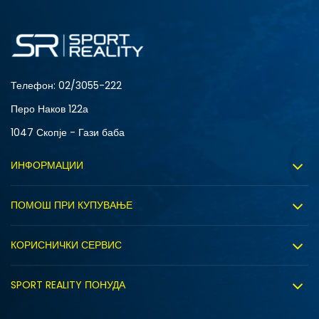
3XL
4XL
S
XL
Телефон:
02/3055-222
Перо Наков 122а
1047 Скопје - Гази баба
ИНФОРМАЦИИ
За нас
ПОМОШ ПРИ КУПУВАЊЕ
Sport&Bonus програм
Услови на користење
Правила на Sport&Bonus програмата
КОРИСНИЧКИ СЕРВИС
Политика на приватност
Вработување
Испорака
Политиката за колачиња
SPORT REALITY ПОНУДА
Соработка со нас
Замена на големина
Политика за директен маркетинг
Синдикална продажба
Подарок картичка