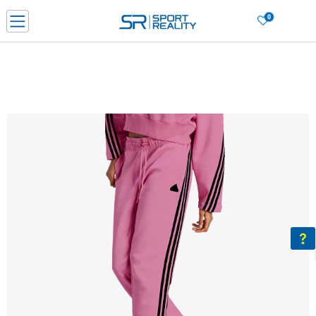
0
Нарачај online и заштеди
ДОЗНАЈ ПОВЕЌЕ
ДВА НАЧИНА НА ПЛАЌАЊЕ - при достава и со платежна картичка
ДОЗНАЈ ПОВЕЌЕ
LICK & COLLECT Платете со картичка online и подигнете во продавницата по ваш изб
ДОЗНАЈ ПОВЕЌЕ
Ценовник
ДОЗНАЈ ПОВЕЌЕ