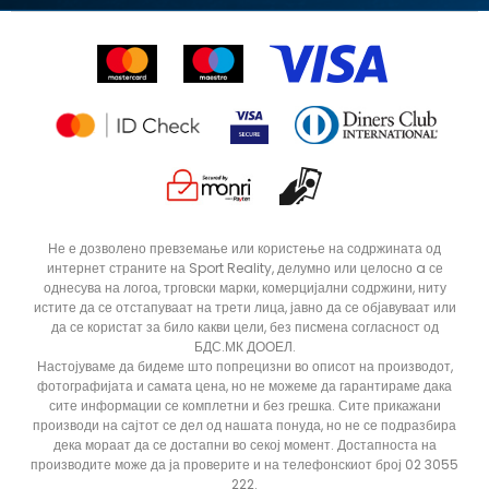
Право на откажување
Ценовник
Контакт
Click&Collect
Рекламациja
Продавници
Статус на нарачка
ДОДАДИ ВО КОРПА
L
M
Не е дозволено превземање или користење на содржината од
интернет страните на Sport Reality, делумно или целосно a се
однесува на логоа, трговски марки, комерцијални содржини, ниту
истите да се отстапуваат на трети лица, јавно да се објавуваат или
да се користат за било какви цели, без писмена согласност од
БДС.МК ДООЕЛ.
Настојуваме да бидеме што попрецизни во описот на производот,
фотографијата и самата цена, но не можеме да гарантираме дака
сите информации се комплетни и без грешка. Сите прикажани
производи на сајтот се дел од нашата понуда, но не се подразбира
дека мораат да се достапни во секој момент. Достапноста на
производите може да ја проверите и на телефонскиот број 02 3055
222.