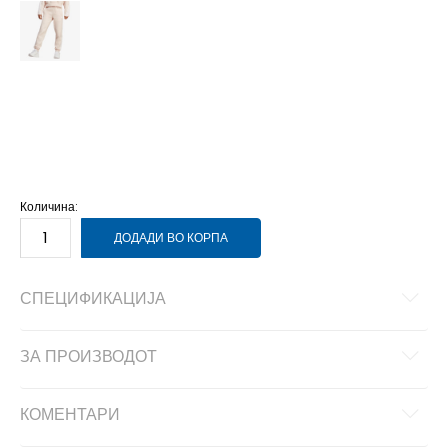
2XL
2XL
2XS
2XS
L
L
M
M
S
S
XL
XL
XS
XS
Количина:
ДОДАДИ ВО КОРПА
СПЕЦИФИКАЦИЈА
ЗА ПРОИЗВОДОТ
КОМЕНТАРИ