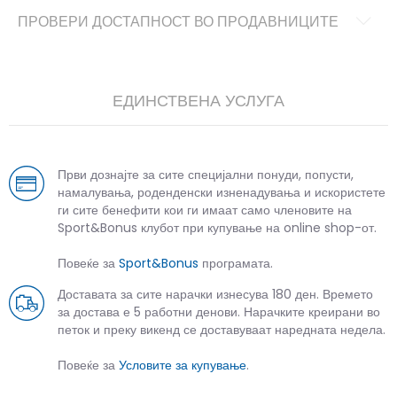
ПРОВЕРИ ДОСТАПНОСТ ВО ПРОДАВНИЦИТЕ
ЕДИНСТВЕНА УСЛУГА
Први дознајте за сите специјални понуди, попусти,
намалувања, роденденски изненадувања и искористете
ги сите бенефити кои ги имаат само членовите на
Sport&Bonus клубот при купување на online shop-от.
Повеќе за
Sport&Bonus
програмата.
Доставата за сите нарачки изнесува 180 ден. Времето
за достава е 5 работни денови. Нарачките креирани во
петок и преку викенд се доставуваат наредната недела.
Повеќе за
Условите за купување
.