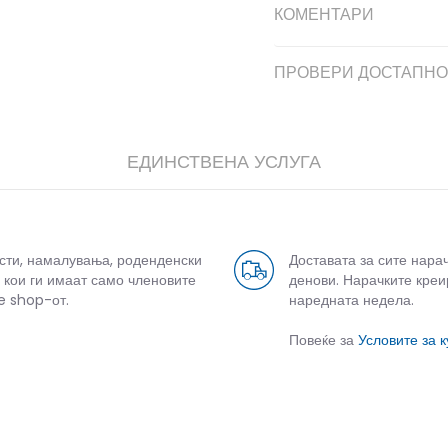
КОМЕНТАРИ
ПРОВЕРИ ДОСТАПНО
ЕДИНСТВЕНА УСЛУГА
усти, намалувања, роденденски
Доставата за сите нара
 кои ги имаат само членовите
денови. Нарачките креи
e shop-от.
наредната недела.
Повеќе за
Условите за 