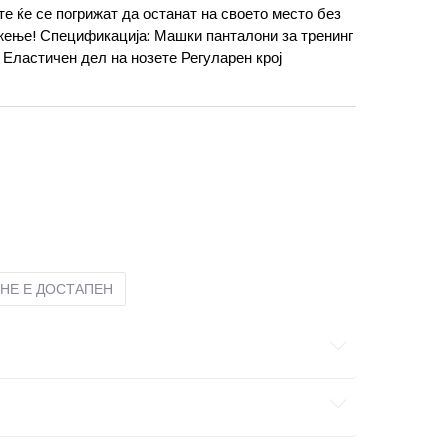
те ќе се погрижат да останат на своето место без
жење! Спецификација: Машки панталони за тренинг
 Еластичен дел на нозете Регуларен крој
M
M
S
S
XL
XL
НЕ Е ДОСТАПЕН