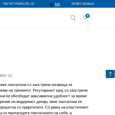
РЕГИСТРИРАЈТЕ СЕ
SPORT
&
BONUS
МК
0
АЈ ПОВЕЌЕ
избор
ДОЗНАЈ ПОВЕЌЕ
102-01
инг панталони со заострени ногавици за
еме на тренингот. Регуларниот крој, со заострени
они ќе обезбедат максимална удобност за време
арение на модерниот дизајн, овие панталони ќе
прошетка со пријателите. Со јамка на еластичниот
а ги прилагодите панталоните на себе, а