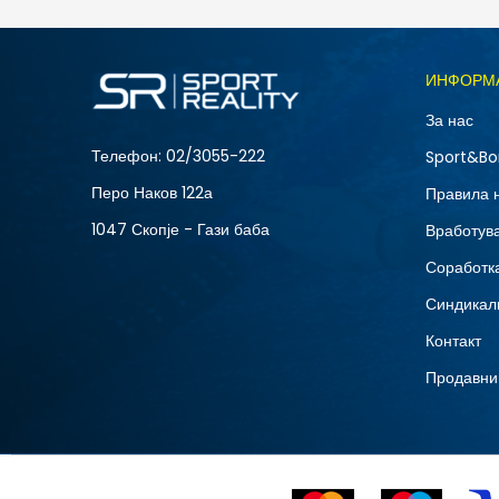
Големина
ИНФОРМ
L
За нас
XS
Телефон:
02/3055-222
Sport&Bo
Перо Наков 122а
Правила 
1047 Скопје - Гази баба
Вработув
Соработка
Синдикал
Контакт
Продавни