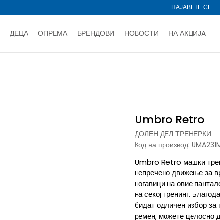
НАЈАВЕТЕ СЕ
ДЕЦА
ОПРЕМА
БРЕНДОВИ
НОВОСТИ
НА АКЦИЈA
Нарачај online и заштеди
ДОЗНАЈ ПОВЕЌЕ
НА НА ПЛАЌАЊЕ - при достава и со платежна картичка
ДОЗН
и
Долен дел тренерки
Umbro Retro
тете со картичка online и подигнете во продавницата по ваш 
Ценовник
ДОЗНАЈ ПОВЕЌЕ
Umbro Retro
ДОЛЕН ДЕЛ ТРЕНЕРКИ
Код на производ:
UMA231M
Umbro Retro машки трен
непречено движење за вр
ногавици на овие пантал
на секој тренинг. Благод
бидат одличен избор за 
ремен, можете целосно д