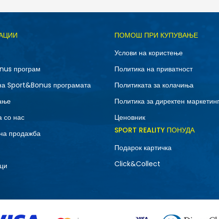
Д
АЦИИ
ПОМОШ ПРИ КУПУВАЊЕ
M
S
Услови на користење
nus програм
Политика на приватност
на Sport&Bonus програмата
Политиката за колачиња
ање
Политика за директен маркетин
 со нас
Ценовник
SPORT REALITY ПОНУДА
на продажба
Подарок картичка
Click&Collect
ци