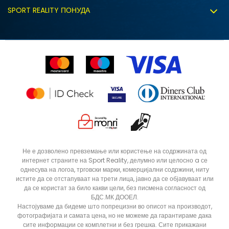
Испорака
Политиката за колачиња
SPORT REALITY ПОНУДА
Соработка со нас
Замена на големина
Политика за директен маркетинг
Синдикална продажба
Подарок картичка
Право на откажување
Ценовник
Контакт
Click&Collect
Рекламациja
Продавници
Статус на нарачка
ДОДАДИ ВО КОРПА
XS
XLT
Не е дозволено превземање или користење на содржината од
интернет страните на Sport Reality, делумно или целосно a се
ST
S/S
однесува на логоа, трговски марки, комерцијални содржини, ниту
M/S
M
истите да се отстапуваат на трети лица, јавно да се објавуваат или
да се користат за било какви цели, без писмена согласност од
L
4XLT
БДС.МК ДООЕЛ.
Настојуваме да бидеме што попрецизни во описот на производот,
3XLT
3XLS
фотографијата и самата цена, но не можеме да гарантираме дака
сите информации се комплетни и без грешка. Сите прикажани
2XLT
2XLS