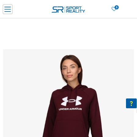
0
Нарачај online и заштеди
ДОЗНАЈ ПОВЕЌЕ
ДВА НАЧИНА НА ПЛАЌАЊЕ - при достава и со платежна картичка
ДОЗНАЈ ПОВЕЌЕ
LICK & COLLECT Платете со картичка online и подигнете во продавницата по ваш изб
ДОЗНАЈ ПОВЕЌЕ
Ценовник
ДОЗНАЈ ПОВЕЌЕ