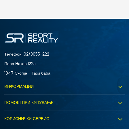
ДОДАДИ ВО КОРПА
XLT3
XLT2
ST
S
M
LT3
2XL
5XLT
Телефон:
02/3055-222
4XLT
4XL
Перо Наков 122а
3XLT
3XL
1047 Скопје - Гази баба
2XS
2XLT
ИНФОРМАЦИИ
За нас
ПОМОШ ПРИ КУПУВАЊЕ
Sport&Bonus програм
Услови на користење
Правила на Sport&Bonus програмата
КОРИСНИЧКИ СЕРВИС
Политика на приватност
Вработување