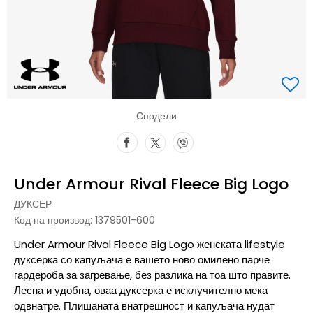
Сподели
Under Armour Rival Fleece Big Logo
ДУКСЕР
Код на производ:
1379501-600
Under Armour Rival Fleece Big Logo женската lifestyle
дуксерка со капуљача е вашето ново омилено парче
гардероба за загревање, без разлика на тоа што правите.
Лесна и удобна, оваа дуксерка е исклучително мека
одвнатре. Плишаната внатрешност и капуљача нудат