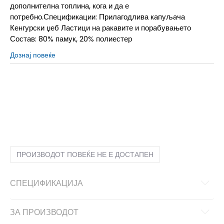
дополнителна топлина, кога и да е
потребно.Спецификации: Прилагодлива капуљача
Кенгурски џеб Ластици на ракавите и порабувањето
Состав: 80% памук, 20% полиестер
Дознај повеќе
LG
L
MD
M
SM
S
XL
XL
XS
XS
ПРОИЗВОДОТ ПОВЕЌЕ НЕ Е ДОСТАПЕН
СПЕЦИФИКАЦИЈА
ЗА ПРОИЗВОДОТ