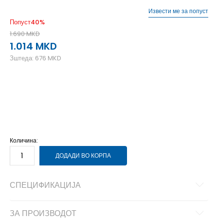
Извести ме за попуст
Попуст
40
%
1.690
MKD
1.014
MKD
Зштеда:
676
MKD
S
S
L
L
XS
XS
M
M
XL
XL
Количина:
ДОДАДИ ВО КОРПА
СПЕЦИФИКАЦИЈА
ЗА ПРОИЗВОДОТ