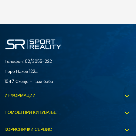
ДОДАДИ ВО КОРПА
2XS
3XL
4XLT
L
MT
S
XLT
XS
Телефон:
02/3055-222
Перо Наков 122а
1047 Скопје - Гази баба
ИНФОРМАЦИИ
За нас
ПОМОШ ПРИ КУПУВАЊЕ
Sport&Bonus програм
Услови на користење
Правила на Sport&Bonus програмата
КОРИСНИЧКИ СЕРВИС
Политика на приватност