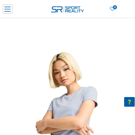
0
Нарачај online и заштеди
ДОЗНАЈ ПОВЕЌЕ
ДВА НАЧИНА НА ПЛАЌАЊЕ - при достава и со платежна картичка
ДОЗНАЈ ПОВЕЌЕ
LICK & COLLECT Платете со картичка online и подигнете во продавницата по ваш изб
ДОЗНАЈ ПОВЕЌЕ
Ценовник
ДОЗНАЈ ПОВЕЌЕ