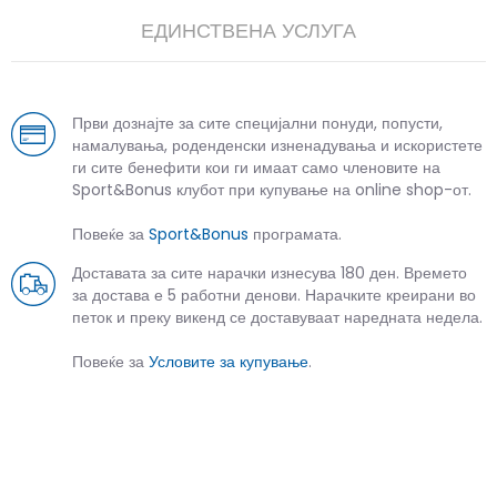
ЕДИНСТВЕНА УСЛУГА
Први дознајте за сите специјални понуди, попусти,
намалувања, роденденски изненадувања и искористете
ги сите бенефити кои ги имаат само членовите на
Sport&Bonus клубот при купување на online shop-от.
Повеќе за
Sport&Bonus
програмата.
Доставата за сите нарачки изнесува 180 ден. Времето
за достава е 5 работни денови. Нарачките креирани во
петок и преку викенд се доставуваат наредната недела.
Повеќе за
Условите за купување
.
СЛИЧНИ ПРОИЗВОДИ