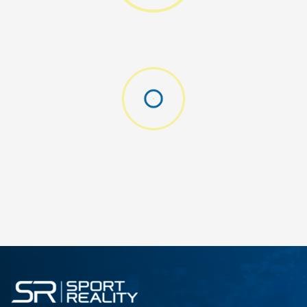
gging
ДОДАДИ ВО КОРПА
SM
XL