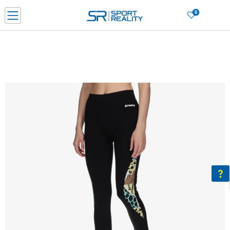
0
Нарачај online и заштеди
ДОЗНАЈ ПОВЕЌЕ
ДВА НАЧИНА НА ПЛАЌАЊЕ - при достава и со платежна картичка
ДОЗНАЈ ПОВЕЌЕ
LICK & COLLECT Платете со картичка online и подигнете во продавницата по ваш изб
ДОЗНАЈ ПОВЕЌЕ
Ценовник
ДОЗНАЈ ПОВЕЌЕ