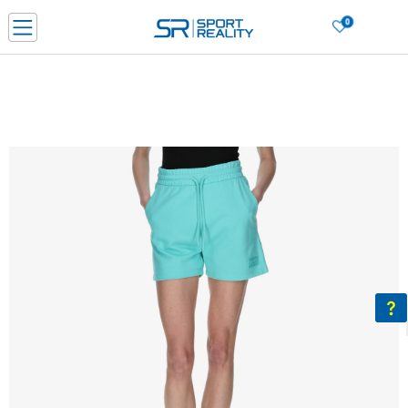
0
Нарачај online и заштеди
ДОЗНАЈ ПОВЕЌЕ
ДВА НАЧИНА НА ПЛАЌАЊЕ - при достава и со платежна картичка
ДОЗНАЈ ПОВЕЌЕ
LICK & COLLECT Платете со картичка online и подигнете во продавницата по ваш изб
ДОЗНАЈ ПОВЕЌЕ
Ценовник
ДОЗНАЈ ПОВЕЌЕ