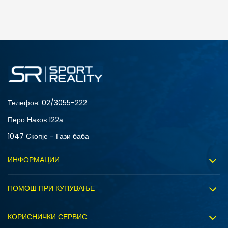
ДОДАДИ ВО КОРПА
L
M
Телефон:
02/3055-222
Перо Наков 122а
1047 Скопје - Гази баба
ИНФОРМАЦИИ
За нас
ПОМОШ ПРИ КУПУВАЊЕ
Sport&Bonus програм
Услови на користење
Правила на Sport&Bonus програмата
КОРИСНИЧКИ СЕРВИС
Политика на приватност