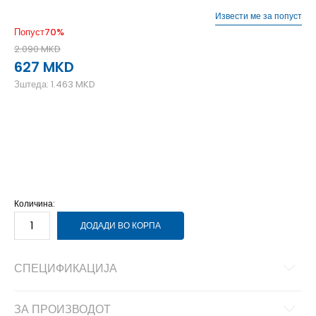
Извести ме за попуст
Попуст
70
%
2.090
MKD
627
MKD
Зштеда:
1.463
MKD
L
L
M
M
S
S
XL
XL
XS
XS
Количина:
ДОДАДИ ВО КОРПА
СПЕЦИФИКАЦИЈА
ЗА ПРОИЗВОДОТ