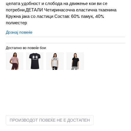
целата удобност и слобода на движење кои ви се
потребни.ДЕТАЛИ Четиринасочна еластична ткаенина
Кружна јака со ластици Состав: 60% памук, 40%
полиестер
Дознај повеќе
Достапно во повеќе бои:
LG
L
MD
M
SM
S
XL
XL
XS
XS
ПРОИЗВОДОТ ПОВЕЌЕ НЕ Е ДОСТАПЕН