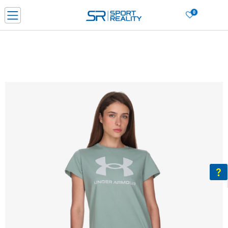
0
Нарачај online и заштеди
ДОЗНАЈ ПОВЕЌЕ
ДВА НАЧИНА НА ПЛАЌАЊЕ - при достава и со платежна картичка
ДОЗНАЈ ПОВЕЌЕ
LICK & COLLECT Платете со картичка online и подигнете во продавницата по ваш изб
ДОЗНАЈ ПОВЕЌЕ
Ценовник
ДОЗНАЈ ПОВЕЌЕ