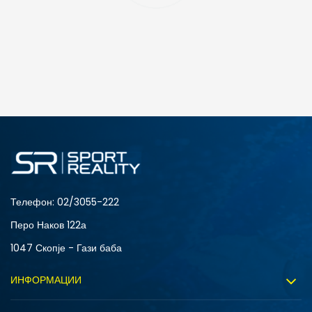
ДОДАДИ ВО КОРПА
2XS
3XL
4XLT
L
MT
S
XLT
XS
Телефон:
02/3055-222
Перо Наков 122а
1047 Скопје - Гази баба
ИНФОРМАЦИИ
За нас