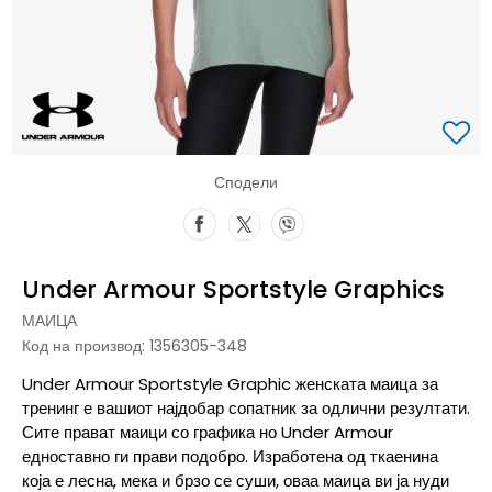
Сподели
Under Armour Sportstyle Graphics
МАИЦА
Код на производ:
1356305-348
Under Armour Sportstyle Graphic женската маица за
тренинг е вашиот најдобар сопатник за одлични резултати.
Сите прават маици со графика но Under Armour
едноставно ги прави подобро. Изработена од ткаенина
која е лесна, мека и брзо се суши, оваа маица ви ја нуди