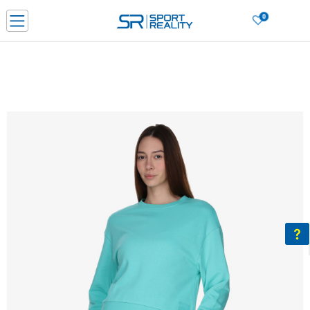
0
Нарачај online и заштеди
ДОЗНАЈ ПОВЕЌЕ
ДВА НАЧИНА НА ПЛАЌАЊЕ - при достава и со платежна картичка
ДОЗНАЈ ПОВЕЌЕ
LICK & COLLECT Платете со картичка online и подигнете во продавницата по ваш изб
ДОЗНАЈ ПОВЕЌЕ
Ценовник
ДОЗНАЈ ПОВЕЌЕ