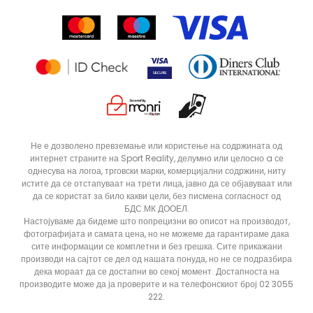
Контакт
Click&Collect
Рекламациja
Продавници
Статус на нарачка
ДОДАДИ ВО КОРПА
XLT3
XLT2
Не е дозволено превземање или користење на содржината од
интернет страните на Sport Reality, делумно или целосно a се
ST
S
однесува на логоа, трговски марки, комерцијални содржини, ниту
M
LT3
истите да се отстапуваат на трети лица, јавно да се објавуваат или
да се користат за било какви цели, без писмена согласност од
2XL
5XLT
БДС.МК ДООЕЛ.
Настојуваме да бидеме што попрецизни во описот на производот,
4XLT
4XL
фотографијата и самата цена, но не можеме да гарантираме дака
сите информации се комплетни и без грешка. Сите прикажани
3XLT
3XL
производи на сајтот се дел од нашата понуда, но не се подразбира
2XS
2XLT
дека мораат да се достапни во секој момент. Достапноста на
производите може да ја проверите и на телефонскиот број 02 3055
222.