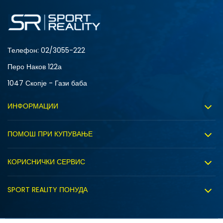
S
XL
Телефон:
02/3055-222
Перо Наков 122а
1047 Скопје - Гази баба
ИНФОРМАЦИИ
За нас
ПОМОШ ПРИ КУПУВАЊЕ
Sport&Bonus програм
Услови на користење
Правила на Sport&Bonus програмата
КОРИСНИЧКИ СЕРВИС
Политика на приватност
Вработување
Испорака
Политиката за колачиња
SPORT REALITY ПОНУДА
Соработка со нас
Замена на големина
Политика за директен маркетинг
Синдикална продажба
Подарок картичка
Право на откажување
Ценовник