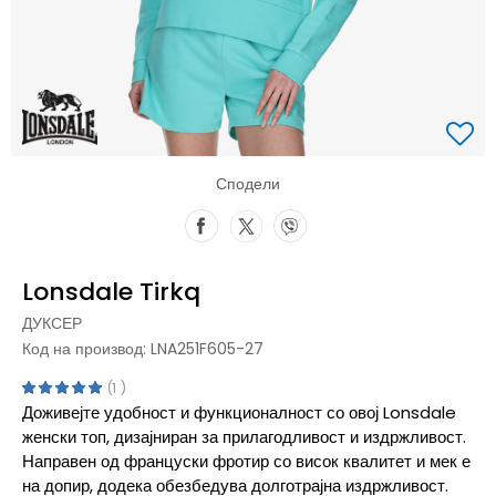
Сподели
Lonsdale Tirkq
ДУКСЕР
Код на производ:
LNA251F605-27
1
Доживејте удобност и функционалност со овој Lonsdale
женски топ, дизајниран за прилагодливост и издржливост.
Направен од француски фротир со висок квалитет и мек е
на допир, додека обезбедува долготрајна издржливост.