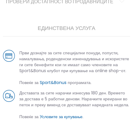
ПРОВЕРИ ДОСТАПНОСТ ВО ПРОДАВНИЦИТЕ
ЕДИНСТВЕНА УСЛУГА
Први дознајте за сите специјални понуди, попусти,
намалувања, роденденски изненадувања и искористете
ги сите бенефити кои ги имаат само членовите на
Sport&Bonus клубот при купување на online shop-от.
Повеќе за
Sport&Bonus
програмата.
Доставата за сите нарачки изнесува 180 ден. Времето
за достава е 5 работни денови. Нарачките креирани во
петок и преку викенд се доставуваат наредната недела.
Повеќе за
Условите за купување
.