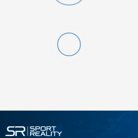
ДОДАДИ ВО КОРПА
2XS
3XL
4XLT
L
MT
S