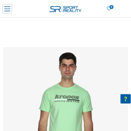
0
Нарачај online и заштеди
ДОЗНАЈ ПОВЕЌЕ
ДВА НАЧИНА НА ПЛАЌАЊЕ - при достава и со платежна картичка
ДОЗНАЈ ПОВЕЌЕ
LICK & COLLECT Платете со картичка online и подигнете во продавницата по ваш изб
ДОЗНАЈ ПОВЕЌЕ
Ценовник
ДОЗНАЈ ПОВЕЌЕ