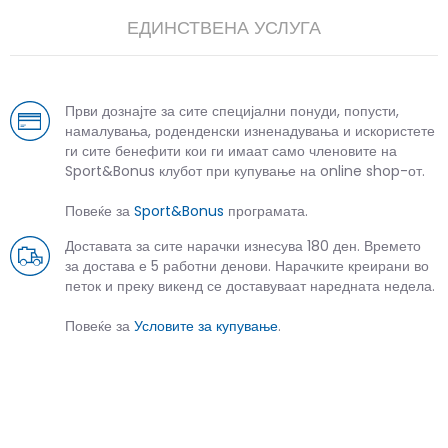
ЕДИНСТВЕНА УСЛУГА
Први дознајте за сите специјални понуди, попусти,
намалувања, роденденски изненадувања и искористете
ги сите бенефити кои ги имаат само членовите на
Sport&Bonus клубот при купување на online shop-от.
Повеќе за
Sport&Bonus
програмата.
Доставата за сите нарачки изнесува 180 ден. Времето
за достава е 5 работни денови. Нарачките креирани во
петок и преку викенд се доставуваат наредната недела.
Повеќе за
Условите за купување
.
СЛИЧНИ ПРОИЗВОДИ