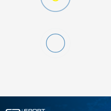
ДОДАДИ ВО КОРПА
2XS
3XL
4XLT
L