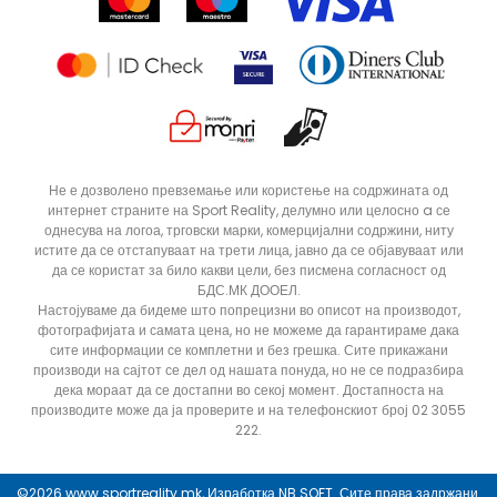
Продавници
Статус на нарачка
ДОДАДИ ВО КОРПА
3XL
3XLT
Не е дозволено превземање или користење на содржината од
интернет страните на Sport Reality, делумно или целосно a се
5XLT
L
однесува на логоа, трговски марки, комерцијални содржини, ниту
MT
S
истите да се отстапуваат на трети лица, јавно да се објавуваат или
да се користат за било какви цели, без писмена согласност од
XLT
XS
БДС.МК ДООЕЛ.
Настојуваме да бидеме што попрецизни во описот на производот,
фотографијата и самата цена, но не можеме да гарантираме дака
сите информации се комплетни и без грешка. Сите прикажани
производи на сајтот се дел од нашата понуда, но не се подразбира
дека мораат да се достапни во секој момент. Достапноста на
производите може да ја проверите и на телефонскиот број 02 3055
222.
©2026
www.sportreality.mk
, Изработка
NB SOFT
. Сите права задржани.