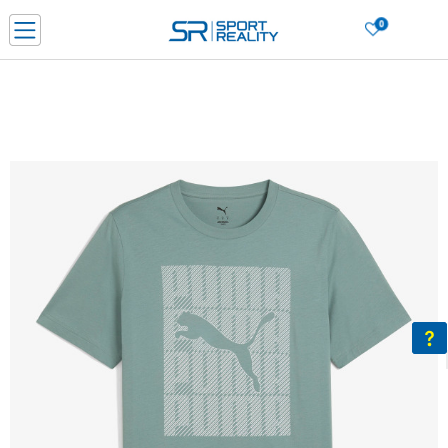
0
Нарачај online и заштеди
ДОЗНАЈ ПОВЕЌЕ
ДВА НАЧИНА НА ПЛАЌАЊЕ - при достава и со платежна картичка
ДОЗНАЈ ПОВЕЌЕ
LICK & COLLECT Платете со картичка online и подигнете во продавницата по ваш изб
ДОЗНАЈ ПОВЕЌЕ
Ценовник
ДОЗНАЈ ПОВЕЌЕ