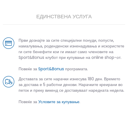
ЕДИНСТВЕНА УСЛУГА
Први дознајте за сите специјални понуди, попусти,
намалувања, роденденски изненадувања и искористете
ги сите бенефити кои ги имаат само членовите на
Sport&Bonus клубот при купување на online shop-от.
Повеќе за
Sport&Bonus
програмата.
Доставата за сите нарачки изнесува 180 ден. Времето
за достава е 5 работни денови. Нарачките креирани во
петок и преку викенд се доставуваат наредната недела.
Повеќе за
Условите за купување
.
СЛИЧНИ ПРОИЗВОДИ