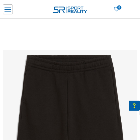
0
Нарачај online и заштеди
ДОЗНАЈ ПОВЕЌЕ
ДВА НАЧИНА НА ПЛАЌАЊЕ - при достава и со платежна картичка
ДОЗНАЈ ПОВЕЌЕ
LICK & COLLECT Платете со картичка online и подигнете во продавницата по ваш изб
ДОЗНАЈ ПОВЕЌЕ
Ценовник
ДОЗНАЈ ПОВЕЌЕ