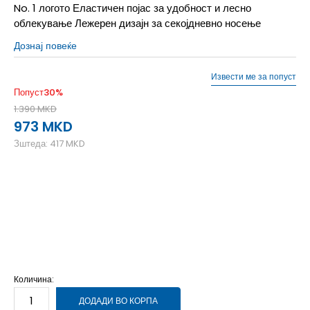
No. 1 логото Еластичен појас за удобност и лесно
облекување Лежерен дизајн за секојдневно носење
Дознај повеќе
Извести ме за попуст
Попуст
30
%
1.390
MKD
973
MKD
Зштеда:
417
MKD
128
7-8г.
140
9-10г.
152
11-12г.
164
13-14г.
176
15-16г.
Количина:
ДОДАДИ ВО КОРПА