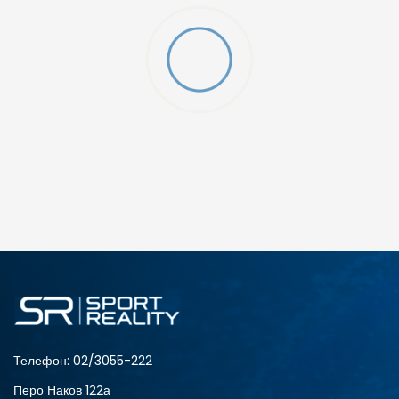
ДОДАДИ ВО КОРПА
2XS
3XL
4XLT
L
MT
S
XLT
XS
Телефон:
02/3055-222
Перо Наков 122а