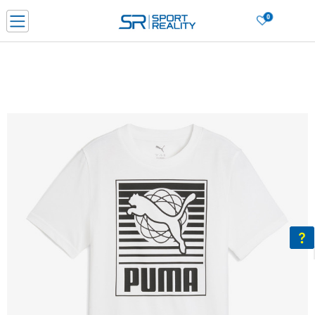
0
Нарачај online и заштеди
ДОЗНАЈ ПОВЕЌЕ
ДВА НАЧИНА НА ПЛАЌАЊЕ - при достава и со платежна картичка
ДОЗНАЈ ПОВЕЌЕ
LICK & COLLECT Платете со картичка online и подигнете во продавницата по ваш изб
ДОЗНАЈ ПОВЕЌЕ
Ценовник
ДОЗНАЈ ПОВЕЌЕ