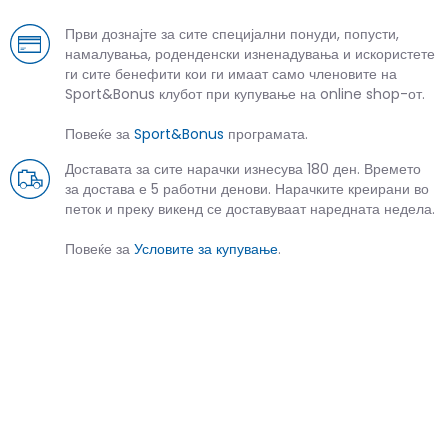
Први дознајте за сите специјални понуди, попусти,
намалувања, роденденски изненадувања и искористете
ги сите бенефити кои ги имаат само членовите на
Sport&Bonus клубот при купување на online shop-от.
Повеќе за
Sport&Bonus
програмата.
Доставата за сите нарачки изнесува 180 ден. Времето
за достава е 5 работни денови. Нарачките креирани во
петок и преку викенд се доставуваат наредната недела.
Повеќе за
Условите за купување
.
СЛИЧНИ ПРОИЗВОДИ