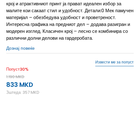
крој и атрактивниот принт ја прават идеален избор за
малите кои сакаат стил и удобност. Детали:0 Мек памучен
материјал – обезбедува удобност и проветреност.
Интересна графика на предниот дел – додава разигран и
модерен изглед. Класичен крој – лесно се комбинира со
различни долни делови на гардеробата.
Дознај повеќе
Извести ме за попуст
Попуст
30
%
1.190
MKD
833
MKD
Зштеда:
357
MKD
128
7-8г.
140
9-10г.
152
11-12г.
164
13-14г.