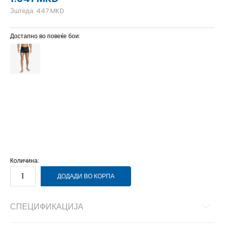
Зштеда:
447
MKD
Достапно во повеќе бои:
10
XL
2
XS
3
XS/S
4
S
5
S/M
6
M
7
M/L
8
L
9
L/XL
Количина:
ДОДАДИ ВО КОРПА
СПЕЦИФИКАЦИЈА