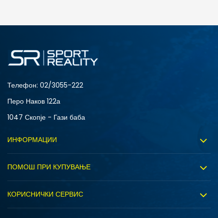
ДОДАДИ ВО КОРПА
128
140
176
Телефон:
02/3055-222
Перо Наков 122а
1047 Скопје - Гази баба
ИНФОРМАЦИИ
За нас
ПОМОШ ПРИ КУПУВАЊЕ
Sport&Bonus програм
Услови на користење
Правила на Sport&Bonus програмата
КОРИСНИЧКИ СЕРВИС
Политика на приватност
Вработување
Испорака