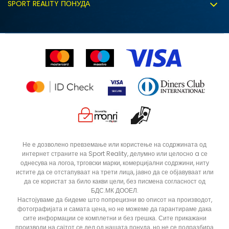
Политиката за колачиња
SPORT REALITY ПОНУДА
Соработка со нас
Замена на големина
Политика за директен маркетинг
Синдикална продажба
Подарок картичка
Право на откажување
Ценовник
Контакт
Click&Collect
Рекламациja
Продавници
Статус на нарачка
ДОДАДИ ВО КОРПА
116
128
Не е дозволено превземање или користење на содржината од
интернет страните на Sport Reality, делумно или целосно a се
164
170
однесува на логоа, трговски марки, комерцијални содржини, ниту
истите да се отстапуваат на трети лица, јавно да се објавуваат или
да се користат за било какви цели, без писмена согласност од
БДС.МК ДООЕЛ.
Настојуваме да бидеме што попрецизни во описот на производот,
фотографијата и самата цена, но не можеме да гарантираме дака
сите информации се комплетни и без грешка. Сите прикажани
производи на сајтот се дел од нашата понуда, но не се подразбира