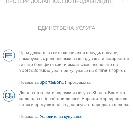
ПРОВЕРИ ДОСТАПНОСТ ВО ПРОДАВНИЦИТЕ
ЕДИНСТВЕНА УСЛУГА
Први дознајте за сите специјални понуди, попусти,
намалувања, роденденски изненадувања и искористете
ги сите бенефити кои ги имаат само членовите на
Sport&Bonus клубот при купување на online shop-от.
Повеќе за
Sport&Bonus
програмата.
Доставата за сите нарачки изнесува 180 ден. Времето
за достава е 5 работни денови. Нарачките креирани во
петок и преку викенд се доставуваат наредната недела.
Повеќе за
Условите за купување
.