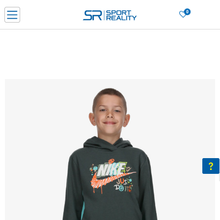
0
Нарачај online и заштеди
ДОЗНАЈ ПОВЕЌЕ
ДВА НАЧИНА НА ПЛАЌАЊЕ - при достава и со платежна картичка
ДОЗНАЈ ПОВЕЌЕ
LICK & COLLECT Платете со картичка online и подигнете во продавницата по ваш изб
ДОЗНАЈ ПОВЕЌЕ
Ценовник
ДОЗНАЈ ПОВЕЌЕ