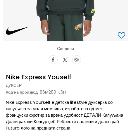
Сподели
Nike Express Youself
ДУКСЕР
Код на производ:
86M280-E6H
Nike Express Yourself е детска lifestyle дуксерка со
капуљача за мали момчиња, изработена од мек
француски фротир за врвна удобност.ДЕТАЛИ Капуљача
Долги ракави Кенгур џеб Ребрести ластици и долен раб
Futura лого на предната страна