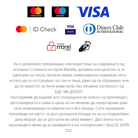
Контакт
Click&Collect
Рекламациja
Продавници
Статус на нарачка
ДОДАДИ ВО КОРПА
XS
XLT
Не е дозволено превземање или користење на содржината од
интернет страните на Sport Reality, делумно или целосно a се
ST
S/S
однесува на логоа, трговски марки, комерцијални содржини, ниту
M/S
M
истите да се отстапуваат на трети лица, јавно да се објавуваат или
да се користат за било какви цели, без писмена согласност од
L
4XLT
БДС.МК ДООЕЛ.
Настојуваме да бидеме што попрецизни во описот на производот,
3XLT
3XLS
фотографијата и самата цена, но не можеме да гарантираме дака
сите информации се комплетни и без грешка. Сите прикажани
2XLT
2XLS
производи на сајтот се дел од нашата понуда, но не се подразбира
дека мораат да се достапни во секој момент. Достапноста на
производите може да ја проверите и на телефонскиот број 02 3055
222.