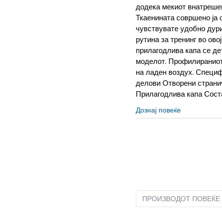
додека мекиот внатрешен
Ткаенината совршено ја о
чувствувате удобно дури
рутина за тренинг во ово
прилагодлива капа се де
моделот. Профилираниот
на ладен воздух. Специф
делови Отворени страни
Прилагодлива капа Сост
Дознај повеќе
2XL
2XL
LG
L
MD
M
ПРОИЗВОДОТ ПОВЕЌЕ 