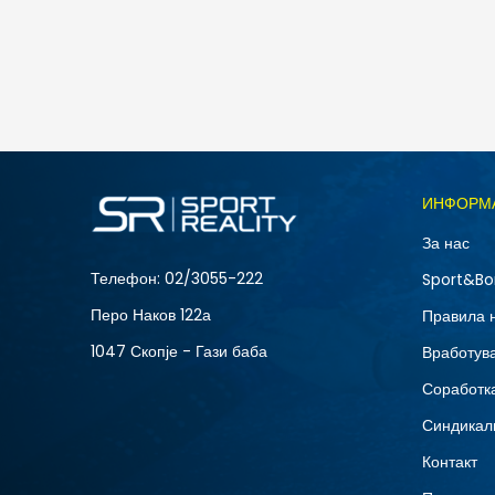
4.490
MKD
Големина
ИНФОРМ
L
За нас
XS
Телефон:
02/3055-222
Sport&Bo
Перо Наков 122а
Правила 
1047 Скопје - Гази баба
Вработув
Соработка
Синдикал
Контакт