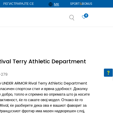
РЕГИСТРИРАЈТЕ СЕ
SPORT
&
BONUS
МК
0
АЈ ПОВЕЌЕ
избор
ДОЗНАЈ ПОВЕЌЕ
ival Terry Athletic Department
-279
ер UNDER ARMOR Rival Terry Athletic Department
класичен спортски стил и врвна удобност. Доколку
е добро, топло и спремно во опремата што ја носите
ктивност, ќе го сакате овој модел. Откако ќе го
val, ќе разберете дека ова е вашиот фаворит за
Францускиот фротир има мазен надворешен слој,