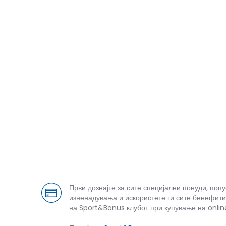
Први дознајте за сите специјални понуди, поп
изненадувања и искористете ги сите бенефити
на Sport&Bonus клубот при купување на onlin