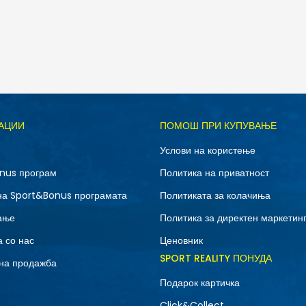
Д
АЦИИ
ПОМОШ ПРИ КУПУВАЊЕ
M
S
Услови на користење
nus програм
Политика на приватност
на Sport&Bonus програмата
Политиката за колачиња
ање
Политика за директен маркетин
 со нас
Ценовник
SPORT REALITY ПОНУДА
на продажба
Подарок картичка
Click&Collect