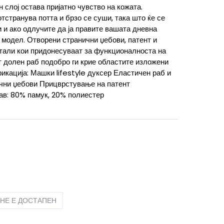
 слој остава пријатно чувство на кожата.
тстранува потта и брзо се суши, така што ќе се
 и ако одлучите да ја правите вашата дневна
ј модел. Отворени странични џебови, патент и
тали кои придонесуваат за функционалноста на
 долен раб подобро ги крие областите изложени
икација: Машки lifestyle дуксер Еластичен раб и
чни џебови Прицврстување на патент
ав: 80% памук, 20% полиестер
SM
S
XL
XL
НЕ Е ДОСТАПЕН