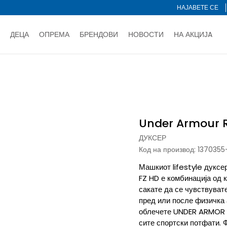
НАЈАВЕТЕ СЕ
ДЕЦА
ОПРЕМА
БРЕНДОВИ
НОВОСТИ
НА АКЦИЈA
Нарачај online и заштеди
ДОЗНАЈ ПОВЕЌЕ
НА НА ПЛАЌАЊЕ - при достава и со платежна картичка
ДОЗН
 Rival Terry Athletic Department
тете со картичка online и подигнете во продавницата по ваш 
Ценовник
ДОЗНАЈ ПОВЕЌЕ
Under Armour R
ДУКСЕР
Код на производ:
1370355
Машкиот lifestyle дукс
FZ HD е комбинација од 
сакате да се чувствуват
пред или после физичка а
облечете UNDER ARMOR Ri
сите спортски потфати. 