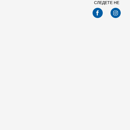
СЛЕДЕТЕ НЕ
Спо
Nike W NK STDO FLC LW STD PO HDY