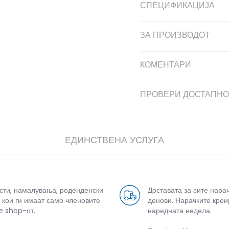
СПЕЦИФИКАЦИЈА
ЗА ПРОИЗВОДОТ
КОМЕНТАРИ
ПРОВЕРИ ДОСТАПНО
ЕДИНСТВЕНА УСЛУГА
усти, намалувања, роденденски
Доставата за сите нара
 кои ги имаат само членовите
денови. Нарачките креи
e shop-от.
наредната недела.