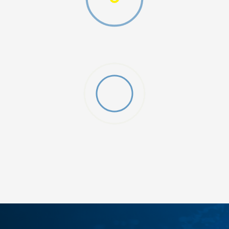
gging
ДОДАДИ ВО КОРПА
SM
XL