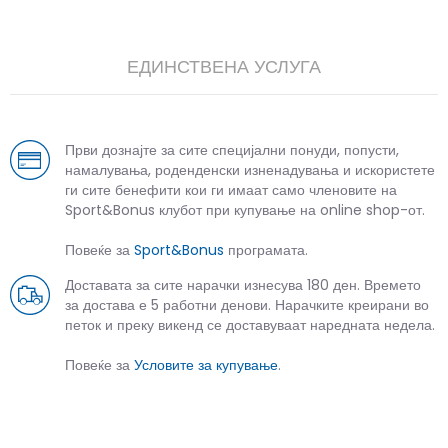
ЕДИНСТВЕНА УСЛУГА
Први дознајте за сите специјални понуди, попусти,
намалувања, роденденски изненадувања и искористете
ги сите бенефити кои ги имаат само членовите на
Sport&Bonus клубот при купување на online shop-от.
Повеќе за
Sport&Bonus
програмата.
Доставата за сите нарачки изнесува 180 ден. Времето
за достава е 5 работни денови. Нарачките креирани во
петок и преку викенд се доставуваат наредната недела.
Повеќе за
Условите за купување
.
СЛИЧНИ ПРОИЗВОДИ