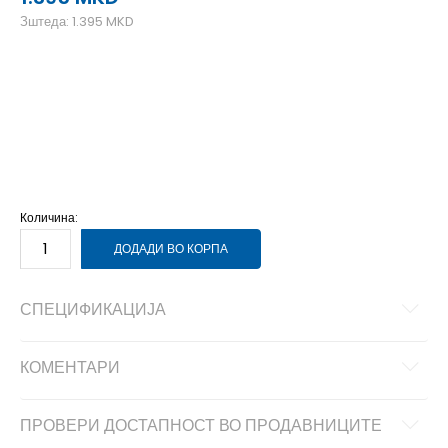
Зштеда:
1.395
MKD
YLG
13-14г.
YMD
11-12г.
YSM
9-10г.
YXL
14-15г.
YXS
7-8г.
Количина:
ДОДАДИ ВО КОРПА
СПЕЦИФИКАЦИЈА
КОМЕНТАРИ
ПРОВЕРИ ДОСТАПНОСТ ВО ПРОДАВНИЦИТЕ