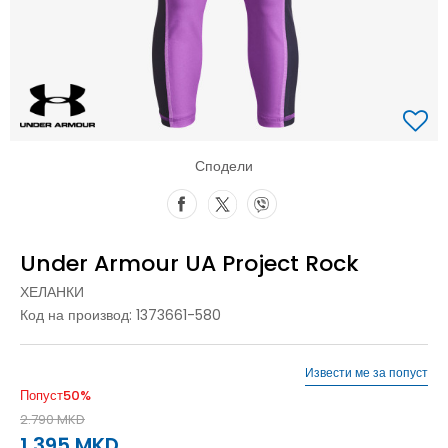
Сподели
Under Armour UA Project Rock
ХЕЛАНКИ
Код на производ:
1373661-580
Извести ме за попуст
Попуст
50
%
2.790
MKD
1.395
MKD