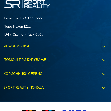
Телефон:
02/3055-222
Перо Наков 122а
1047 Скопје - Гази баба
ИНФОРМАЦИИ
За нас
ПОМОШ ПРИ КУПУВАЊЕ
Sport&Bonus програм
Услови на користење
Правила на Sport&Bonus програмата
КОРИСНИЧКИ СЕРВИС
Политика на приватност
Вработување
Испорака
Политиката за колачиња
SPORT REALITY ПОНУДА
Соработка со нас
Замена на големина
Политика за директен маркетинг
Синдикална продажба
Подарок картичка
Право на откажување
Ценовник
Контакт
Click&Collect
Рекламациja