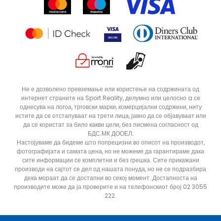
Продавници
Статус на нарачка
ДОДАДИ ВО КОРПА
3XL
L
Не е дозволено превземање или користење на содржината од
интернет страните на Sport Reality, делумно или целосно a се
XL
XS
однесува на логоа, трговски марки, комерцијални содржини, ниту
истите да се отстапуваат на трети лица, јавно да се објавуваат или
да се користат за било какви цели, без писмена согласност од
БДС.МК ДООЕЛ.
Настојуваме да бидеме што попрецизни во описот на производот,
фотографијата и самата цена, но не можеме да гарантираме дака
сите информации се комплетни и без грешка. Сите прикажани
производи на сајтот се дел од нашата понуда, но не се подразбира
дека мораат да се достапни во секој момент. Достапноста на
производите може да ја проверите и на телефонскиот број 02 3055
222.