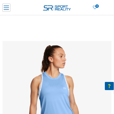
0
Нарачај online и заштеди
ДОЗНАЈ ПОВЕЌЕ
ДВА НАЧИНА НА ПЛАЌАЊЕ - при достава и со платежна картичка
ДОЗНАЈ ПОВЕЌЕ
LICK & COLLECT Платете со картичка online и подигнете во продавницата по ваш изб
ДОЗНАЈ ПОВЕЌЕ
Ценовник
ДОЗНАЈ ПОВЕЌЕ