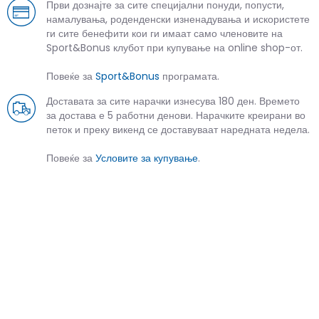
Први дознајте за сите специјални понуди, попусти,
намалувања, роденденски изненадувања и искористете
ги сите бенефити кои ги имаат само членовите на
Sport&Bonus клубот при купување на online shop-от.
Повеќе за
Sport&Bonus
програмата.
Доставата за сите нарачки изнесува 180 ден. Времето
за достава е 5 работни денови. Нарачките креирани во
петок и преку викенд се доставуваат наредната недела.
Повеќе за
Условите за купување
.
СЛИЧНИ ПРОИЗВОДИ