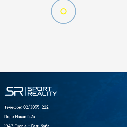
ДОДАДИ ВО КОРПА
2XS
3XL
4XLT
L
MT
S
XLT
XS
Телефон:
02/3055-222
Перо Наков 122а
1047 Скопје - Гази баба