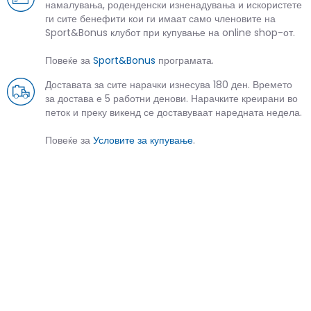
намалувања, роденденски изненадувања и искористете
ги сите бенефити кои ги имаат само членовите на
Sport&Bonus клубот при купување на online shop-от.
Повеќе за
Sport&Bonus
програмата.
Доставата за сите нарачки изнесува 180 ден. Времето
за достава е 5 работни денови. Нарачките креирани во
петок и преку викенд се доставуваат наредната недела.
Повеќе за
Условите за купување
.
СЛИЧНИ ПРОИЗВОДИ