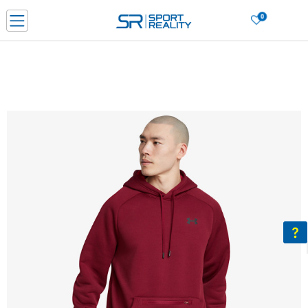
0
Нарачај online и заштеди
ДОЗНАЈ ПОВЕЌЕ
ДВА НАЧИНА НА ПЛАЌАЊЕ - при достава и со платежна картичка
ДОЗНАЈ ПОВЕЌЕ
LICK & COLLECT Платете со картичка online и подигнете во продавницата по ваш изб
ДОЗНАЈ ПОВЕЌЕ
Ценовник
ДОЗНАЈ ПОВЕЌЕ