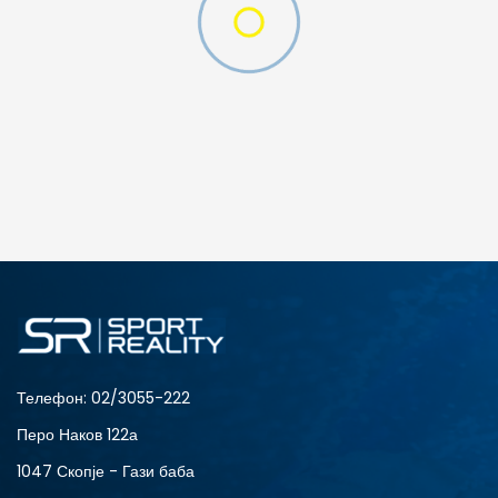
ДОДАДИ ВО КОРПА
3XL
4XL
S
XL
Телефон:
02/3055-222
Перо Наков 122а
1047 Скопје - Гази баба