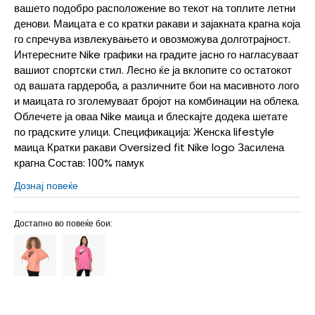
вашето подобро расположение во текот на топлите летни
денови. Маицата е со кратки ракави и зајакната крагна која
го спречува извлекувањето и овозможува долготрајност.
Интересните Nike графики на градите јасно го нагласуваат
вашиот спортски стил. Лесно ќе ја вклопите со остатокот
од вашата гардероба, а различните бои на масивното лого
и маицата го зголемуваат бројот на комбинации на облека.
Облечете ја оваа Nike маица и блескајте додека шетате
по градските улици. Спецификација: Женска lifestyle
маица Кратки ракави Oversized fit Nike logo Засилена
крагна Состав: 100% памук
Дознај повеќе
Достапно во повеќе бои: