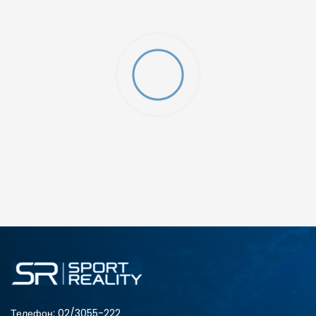
ДОДАДИ ВО КОРПА
2XS
3XL
4XLT
L
MT
S
XLT
XS
Телефон:
02/3055-222