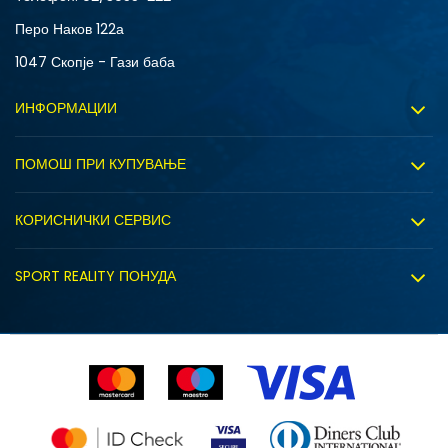
Перо Наков 122а
1047 Скопје - Гази баба
ИНФОРМАЦИИ
За нас
ПОМОШ ПРИ КУПУВАЊЕ
Sport&Bonus програм
Услови на користење
Правила на Sport&Bonus програмата
КОРИСНИЧКИ СЕРВИС
Политика на приватност
Вработување
Испорака
Политиката за колачиња
SPORT REALITY ПОНУДА
Соработка со нас
Замена на големина
Политика за директен маркетинг
Синдикална продажба
Подарок картичка
Право на откажување
Ценовник
Контакт
Click&Collect
Рекламациja
Продавници
Статус на нарачка