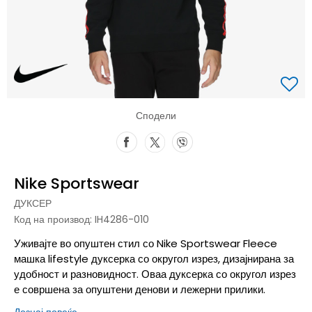
Сподели
Nike Sportswear
ДУКСЕР
Код на производ:
IH4286-010
Уживајте во опуштен стил со Nike Sportswear Fleece
машка lifestyle дуксерка со округол изрез, дизајнирана за
удобност и разновидност. Оваа дуксерка со округол изрез
е совршена за опуштени денови и лежерни прилики.
Дознај повеќе