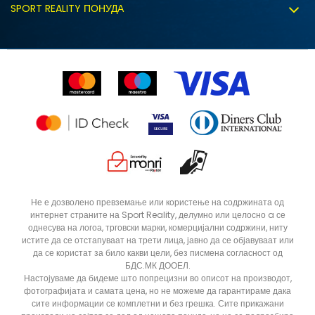
Политиката за колачиња
SPORT REALITY ПОНУДА
Соработка со нас
Замена на големина
Политика за директен маркетинг
Синдикална продажба
Подарок картичка
Право на откажување
Ценовник
Контакт
Click&Collect
Рекламациja
Продавници
Статус на нарачка
ДОДАДИ ВО КОРПА
XLT3
XLT2
Не е дозволено превземање или користење на содржината од
интернет страните на Sport Reality, делумно или целосно a се
ST
S
однесува на логоа, трговски марки, комерцијални содржини, ниту
M
LT3
истите да се отстапуваат на трети лица, јавно да се објавуваат или
да се користат за било какви цели, без писмена согласност од
2XL
5XLT
БДС.МК ДООЕЛ.
Настојуваме да бидеме што попрецизни во описот на производот,
4XLT
4XL
фотографијата и самата цена, но не можеме да гарантираме дака
сите информации се комплетни и без грешка. Сите прикажани
3XLT
3XL