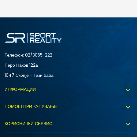
ДОДАДИ ВО КОРПА
3XL
4XL
S
XL
Телефон:
02/3055-222
Перо Наков 122а
1047 Скопје - Гази баба
ИНФОРМАЦИИ
За нас
ПОМОШ ПРИ КУПУВАЊЕ
Sport&Bonus програм
Услови на користење
Правила на Sport&Bonus програмата
КОРИСНИЧКИ СЕРВИС
Политика на приватност
Вработување
Испорака