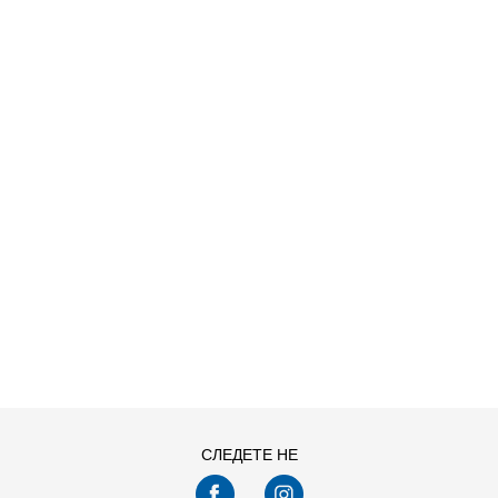
O HDY
ДОДАДИ ВО КОРПА
S
XL
СЛЕДЕТЕ НЕ