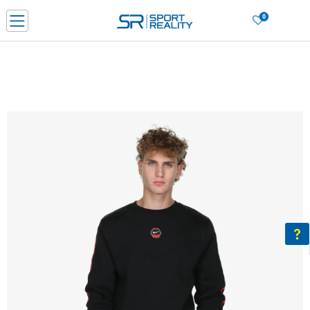
0
Нарачај online и заштеди
ДОЗНАЈ ПОВЕЌЕ
ДВА НАЧИНА НА ПЛАЌАЊЕ - при достава и со платежна картичка
ДОЗНАЈ ПОВЕЌЕ
LICK & COLLECT Платете со картичка online и подигнете во продавницата по ваш изб
ДОЗНАЈ ПОВЕЌЕ
Ценовник
ДОЗНАЈ ПОВЕЌЕ