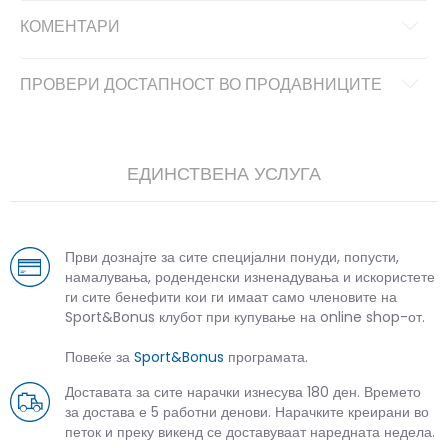
КОМЕНТАРИ
ПРОВЕРИ ДОСТАПНОСТ ВО ПРОДАВНИЦИТЕ
ЕДИНСТВЕНА УСЛУГА
Први дознајте за сите специјални понуди, попусти,
намалувања, роденденски изненадувања и искористете
ги сите бенефити кои ги имаат само членовите на
Sport&Bonus клубот при купување на online shop-от.
Повеќе за
Sport&Bonus
програмата.
Доставата за сите нарачки изнесува 180 ден. Времето
за достава е 5 работни денови. Нарачките креирани во
петок и преку викенд се доставуваат наредната недела.