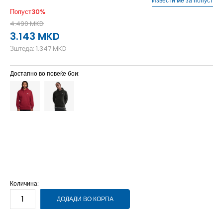
Извести ме за попуст
Попуст
30
%
4.490
MKD
3.143
MKD
Зштеда:
1.347
MKD
Достапно во повеќе бои:
2XL
2XL
3XL
3XL
L
L
M
M
S
S
XL
XL
XS
XS
Количина:
ДОДАДИ ВО КОРПА