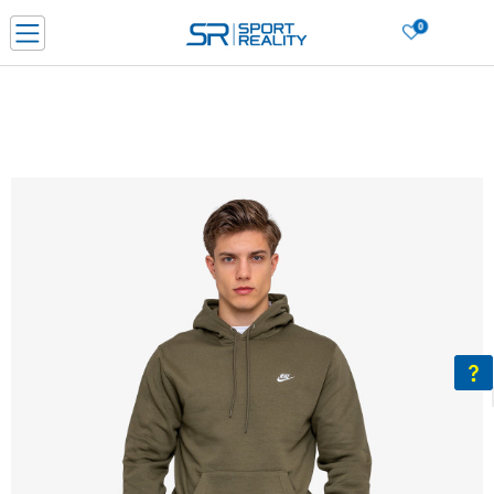
0
Нарачај online и заштеди
ДОЗНАЈ ПОВЕЌЕ
ДВА НАЧИНА НА ПЛАЌАЊЕ - при достава и со платежна картичка
ДОЗНАЈ ПОВЕЌЕ
LICK & COLLECT Платете со картичка online и подигнете во продавницата по ваш изб
ДОЗНАЈ ПОВЕЌЕ
Ценовник
ДОЗНАЈ ПОВЕЌЕ