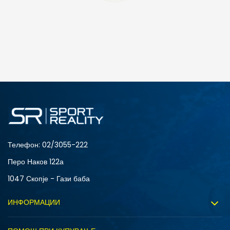
ДОДАДИ ВО КОРПА
3XL
4XL
S
XL
Телефон:
02/3055-222
Перо Наков 122а
1047 Скопје - Гази баба
ИНФОРМАЦИИ
За нас