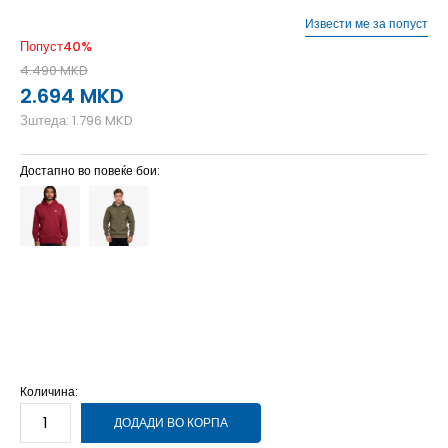
Извести ме за попуст
Попуст
40
%
4.490
MKD
2.694
MKD
Зштеда:
1.796
MKD
Достапно во повеќе бои:
2XL
2XL
L
L
M
M
S
S
XL
XL
XS
XS
Количина:
ДОДАДИ ВО КОРПА