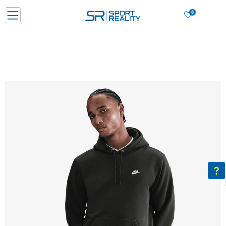
0
Нарачај online и заштеди
ДОЗНАЈ ПОВЕЌЕ
ДВА НАЧИНА НА ПЛАЌАЊЕ - при достава и со платежна картичка
ДОЗНАЈ ПОВЕЌЕ
LICK & COLLECT Платете со картичка online и подигнете во продавницата по ваш изб
ДОЗНАЈ ПОВЕЌЕ
Ценовник
ДОЗНАЈ ПОВЕЌЕ