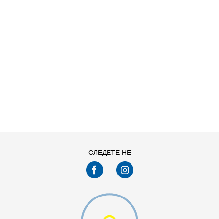
ДОДАДИ ВО КОРПА
2XS
3XL
4XLT
L
MT
S
СЛЕДЕТЕ НЕ
XLT
XS