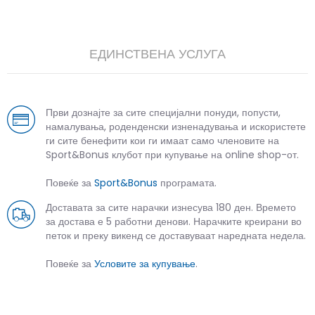
ЕДИНСТВЕНА УСЛУГА
Први дознајте за сите специјални понуди, попусти,
намалувања, роденденски изненадувања и искористете
ги сите бенефити кои ги имаат само членовите на
Sport&Bonus клубот при купување на online shop-от.
Повеќе за
Sport&Bonus
програмата.
Доставата за сите нарачки изнесува 180 ден. Времето
за достава е 5 работни денови. Нарачките креирани во
петок и преку викенд се доставуваат наредната недела.
Повеќе за
Условите за купување
.
СЛИЧНИ ПРОИЗВОДИ