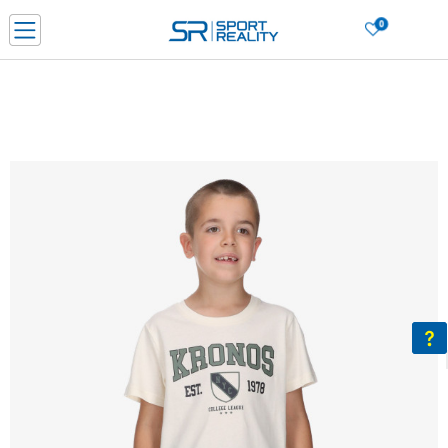
0
Нарачај online и заштеди
ДОЗНАЈ ПОВЕЌЕ
ДВА НАЧИНА НА ПЛАЌАЊЕ - при достава и со платежна картичка
ДОЗНАЈ ПОВЕЌЕ
LICK & COLLECT Платете со картичка online и подигнете во продавницата по ваш изб
ДОЗНАЈ ПОВЕЌЕ
Ценовник
ДОЗНАЈ ПОВЕЌЕ