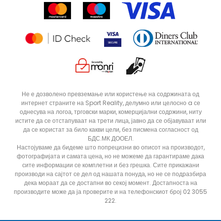
Продавници
Статус на нарачка
ДОДАДИ ВО КОРПА
L
M
Не е дозволено превземање или користење на содржината од
интернет страните на Sport Reality, делумно или целосно a се
однесува на логоа, трговски марки, комерцијални содржини, ниту
истите да се отстапуваат на трети лица, јавно да се објавуваат или
да се користат за било какви цели, без писмена согласност од
БДС.МК ДООЕЛ.
Настојуваме да бидеме што попрецизни во описот на производот,
фотографијата и самата цена, но не можеме да гарантираме дака
сите информации се комплетни и без грешка. Сите прикажани
производи на сајтот се дел од нашата понуда, но не се подразбира
дека мораат да се достапни во секој момент. Достапноста на
производите може да ја проверите и на телефонскиот број 02 3055
222.