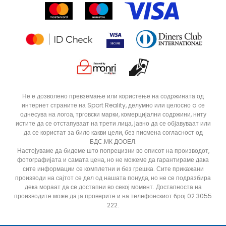
Продавници
Статус на нарачка
ДОДАДИ ВО КОРПА
XLT3
XLT2
Не е дозволено превземање или користење на содржината од
интернет страните на Sport Reality, делумно или целосно a се
ST
S
однесува на логоа, трговски марки, комерцијални содржини, ниту
M
LT3
истите да се отстапуваат на трети лица, јавно да се објавуваат или
да се користат за било какви цели, без писмена согласност од
2XL
5XLT
БДС.МК ДООЕЛ.
Настојуваме да бидеме што попрецизни во описот на производот,
4XLT
4XL
фотографијата и самата цена, но не можеме да гарантираме дака
сите информации се комплетни и без грешка. Сите прикажани
3XLT
3XL
производи на сајтот се дел од нашата понуда, но не се подразбира
2XS
2XLT
дека мораат да се достапни во секој момент. Достапноста на
производите може да ја проверите и на телефонскиот број 02 3055
222.