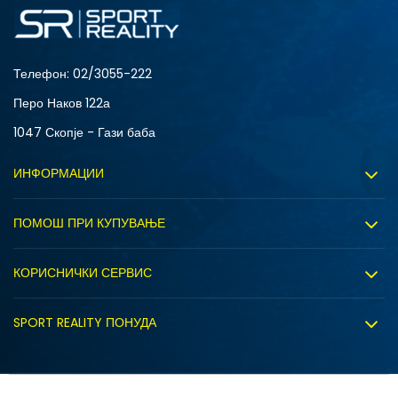
S
XL
Телефон:
02/3055-222
Перо Наков 122а
1047 Скопје - Гази баба
ИНФОРМАЦИИ
За нас
ПОМОШ ПРИ КУПУВАЊЕ
Sport&Bonus програм
Услови на користење
Правила на Sport&Bonus програмата
КОРИСНИЧКИ СЕРВИС
Политика на приватност
Вработување
Испорака
Политиката за колачиња
SPORT REALITY ПОНУДА
Соработка со нас
Замена на големина
Политика за директен маркетинг
Синдикална продажба
Подарок картичка
Право на откажување
Ценовник
Контакт
Click&Collect
Рекламациja