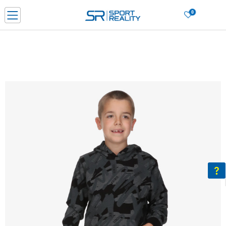
0
Нарачај online и заштеди
ДОЗНАЈ ПОВЕЌЕ
ДВА НАЧИНА НА ПЛАЌАЊЕ - при достава и со платежна картичка
ДОЗНАЈ ПОВЕЌЕ
LICK & COLLECT Платете со картичка online и подигнете во продавницата по ваш изб
ДОЗНАЈ ПОВЕЌЕ
Ценовник
ДОЗНАЈ ПОВЕЌЕ