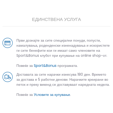
ЕДИНСТВЕНА УСЛУГА
Први дознајте за сите специјални понуди, попусти,
намалувања, роденденски изненадувања и искористете
ги сите бенефити кои ги имаат само членовите на
Sport&Bonus клубот при купување на online shop-от.
Повеќе за
Sport&Bonus
програмата.
Доставата за сите нарачки изнесува 180 ден. Времето
за достава е 5 работни денови. Нарачките креирани во
петок и преку викенд се доставуваат наредната недела.
Повеќе за
Условите за купување
.
СЛИЧНИ ПРОИЗВОДИ