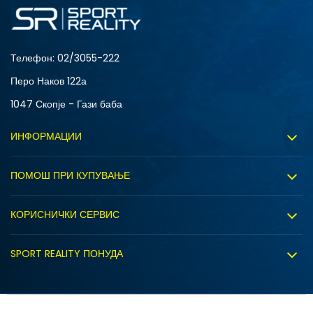
S
XL
Телефон:
02/3055-222
Перо Наков 122а
1047 Скопје - Гази баба
ИНФОРМАЦИИ
За нас
ПОМОШ ПРИ КУПУВАЊЕ
Sport&Bonus програм
Услови на користење
Правила на Sport&Bonus програмата
КОРИСНИЧКИ СЕРВИС
Политика на приватност
Вработување
Испорака
Политиката за колачиња
SPORT REALITY ПОНУДА
Соработка со нас
Замена на големина
Политика за директен маркетинг
Синдикална продажба
Подарок картичка
Право на откажување
Ценовник
Контакт
Click&Collect
Рекламациja