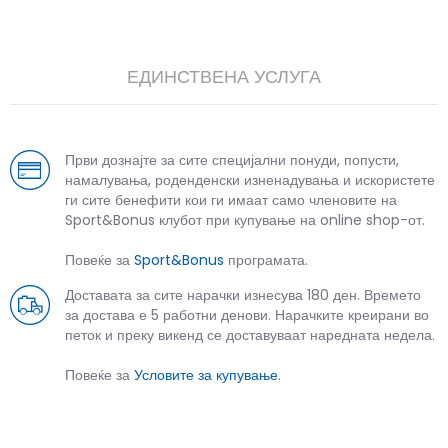
ЕДИНСТВЕНА УСЛУГА
Први дознајте за сите специјални понуди, попусти,
намалувања, роденденски изненадувања и искористете
ги сите бенефити кои ги имаат само членовите на
Sport&Bonus клубот при купување на online shop-от.
Повеќе за
Sport&Bonus
програмата.
Доставата за сите нарачки изнесува 180 ден. Времето
за достава е 5 работни денови. Нарачките креирани во
петок и преку викенд се доставуваат наредната недела.
Повеќе за
Условите за купување
.
СЛИЧНИ ПРОИЗВОДИ