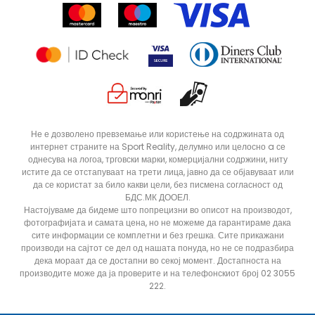
Продавници
Статус на нарачка
ДОДАДИ ВО КОРПА
XLT3
XLT2
Не е дозволено превземање или користење на содржината од
интернет страните на Sport Reality, делумно или целосно a се
ST
S
однесува на логоа, трговски марки, комерцијални содржини, ниту
M
LT3
истите да се отстапуваат на трети лица, јавно да се објавуваат или
да се користат за било какви цели, без писмена согласност од
2XL
5XLT
БДС.МК ДООЕЛ.
Настојуваме да бидеме што попрецизни во описот на производот,
4XLT
4XL
фотографијата и самата цена, но не можеме да гарантираме дака
сите информации се комплетни и без грешка. Сите прикажани
3XLT
3XL
производи на сајтот се дел од нашата понуда, но не се подразбира
2XS
2XLT
дека мораат да се достапни во секој момент. Достапноста на
производите може да ја проверите и на телефонскиот број 02 3055
222.