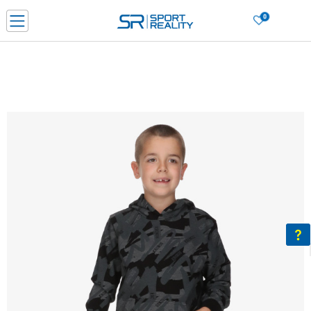
0
Нарачај online и заштеди
ДОЗНАЈ ПОВЕЌЕ
ДВА НАЧИНА НА ПЛАЌАЊЕ - при достава и со платежна картичка
ДОЗНАЈ ПОВЕЌЕ
LICK & COLLECT Платете со картичка online и подигнете во продавницата по ваш изб
ДОЗНАЈ ПОВЕЌЕ
Ценовник
ДОЗНАЈ ПОВЕЌЕ