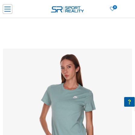
0
Нарачај online и заштеди
ДОЗНАЈ ПОВЕЌЕ
ДВА НАЧИНА НА ПЛАЌАЊЕ - при достава и со платежна картичка
ДОЗНАЈ ПОВЕЌЕ
LICK & COLLECT Платете со картичка online и подигнете во продавницата по ваш изб
ДОЗНАЈ ПОВЕЌЕ
Ценовник
ДОЗНАЈ ПОВЕЌЕ