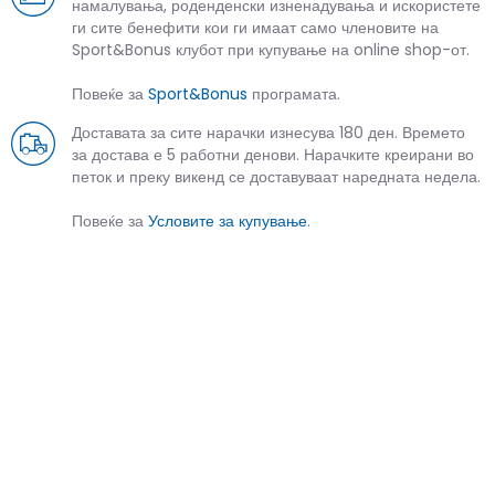
намалувања, роденденски изненадувања и искористете
ги сите бенефити кои ги имаат само членовите на
Sport&Bonus клубот при купување на online shop-от.
Повеќе за
Sport&Bonus
програмата.
Доставата за сите нарачки изнесува 180 ден. Времето
за достава е 5 работни денови. Нарачките креирани во
петок и преку викенд се доставуваат наредната недела.
Повеќе за
Условите за купување
.
СЛИЧНИ ПРОИЗВОДИ