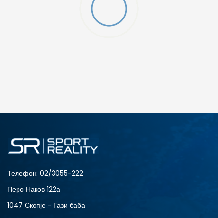
ДОДАДИ ВО КОРПА
2XS
3XL
4XLT
L
MT
S
XLT
XS
Телефон:
02/3055-222
Перо Наков 122а
1047 Скопје - Гази баба