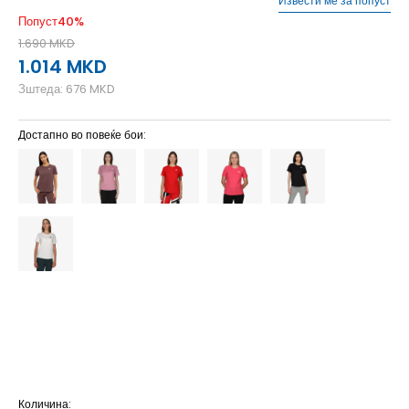
Извести ме за попуст
Попуст
40
%
1.690
MKD
1.014
MKD
Зштеда:
676
MKD
Достапно во повеќе бои:
2XL
2XL
L
L
M
M
S
S
XL
XL
XS
XS
Количина: