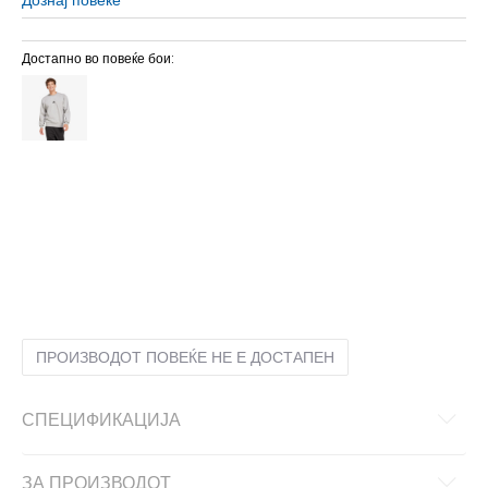
Достапно во повеќе бои:
2XL
2XL
2XS
2XS
3XL
3XL
4XL
4XL
L
L
M
M
S
S
XL
XL
XS
XS
ПРОИЗВОДОТ ПОВЕЌЕ НЕ Е ДОСТАПЕН
СПЕЦИФИКАЦИЈА
ЗА ПРОИЗВОДОТ