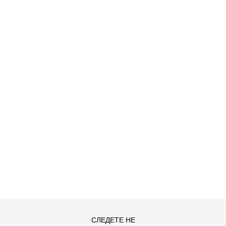
O HDY
ДОДАДИ ВО КОРПА
S
XL
СЛЕДЕТЕ НЕ