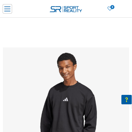
0
Нарачај online и заштеди
ДОЗНАЈ ПОВЕЌЕ
ДВА НАЧИНА НА ПЛАЌАЊЕ - при достава и со платежна картичка
ДОЗНАЈ ПОВЕЌЕ
LICK & COLLECT Платете со картичка online и подигнете во продавницата по ваш изб
ДОЗНАЈ ПОВЕЌЕ
Ценовник
ДОЗНАЈ ПОВЕЌЕ