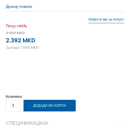
Дознај повеќе
Извести ме за попуст
Попуст
40
%
3.988
MKD
2.392
MKD
Зштеда:
1.596
MKD
2XL
2XL
2XS
2XS
L
L
M
M
S
S
XL
XL
XS
XS
Количина:
ДОДАДИ ВО КОРПА
СПЕЦИФИКАЦИЈА