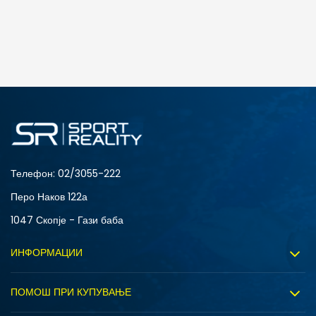
ДОДАДИ ВО КОРПА
3XL
4XL
S
XL
Телефон:
02/3055-222
Перо Наков 122а
1047 Скопје - Гази баба
ИНФОРМАЦИИ
За нас
ПОМОШ ПРИ КУПУВАЊЕ
Sport&Bonus програм