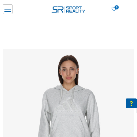
0
Нарачај online и заштеди
ДОЗНАЈ ПОВЕЌЕ
ДВА НАЧИНА НА ПЛАЌАЊЕ - при достава и со платежна картичка
ДОЗНАЈ ПОВЕЌЕ
LICK & COLLECT Платете со картичка online и подигнете во продавницата по ваш изб
ДОЗНАЈ ПОВЕЌЕ
Ценовник
ДОЗНАЈ ПОВЕЌЕ